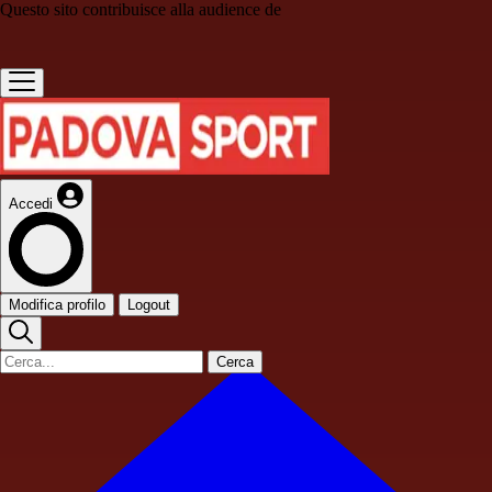
Questo sito contribuisce alla audience de
Accedi
Modifica profilo
Logout
Cerca