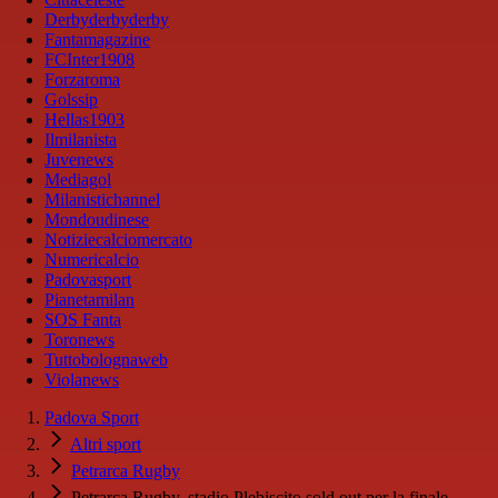
Derbyderbyderby
Fantamagazine
FCInter1908
Forzaroma
Golssip
Hellas1903
Ilmilanista
Juvenews
Mediagol
Milanistichannel
Mondoudinese
Notiziecalciomercato
Numericalcio
Padovasport
Pianetamilan
SOS Fanta
Toronews
Tuttobolognaweb
Violanews
Padova Sport
Altri sport
Petrarca Rugby
Petrarca Rugby, stadio Plebiscito sold out per la finale