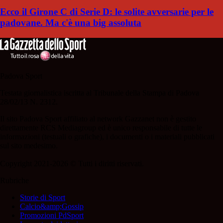
Ecco il Girone C di Serie D: le solite avversarie per le
padovane. Ma c'è una big assoluta
Padova Sport
Testata giornalistica iscritta al Tribunale della Stampa di Padova
28/02/13 N. 2312.
Il sito Padova Sport affiliato al network Gazzanet non è gestito
direttamente RCS Mediagroup ed è unico responsabile di tutte le
informazioni (testuali o grafiche), i documenti o i materiali pubblicati
sul sito medesimo.
Copyright 2021-2026 © Tutti i diritti riservati.
Rubriche
Storie di Sport
Calcio&amp;Gossip
Promozioni PdSport