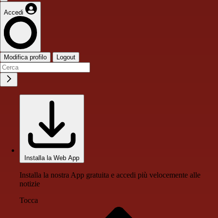
Accedi
Modifica profilo
Logout
Installa la Web App
Installa la nostra App gratuita e accedi più velocemente alle
notizie
Tocca