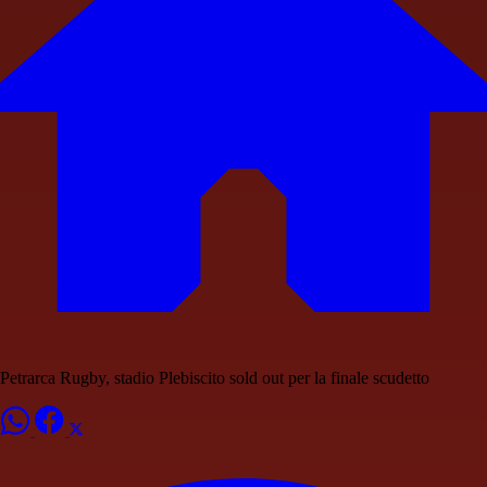
Petrarca Rugby, stadio Plebiscito sold out per la finale scudetto