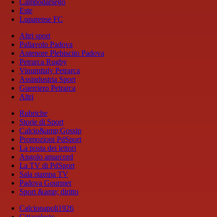
Campodarsego
Este
Luparense FC
Altri sport
Pallavolo Padova
Antenore Plebiscito Padova
Petrarca Rugby
Vinumitaly Petrarca
Assindustria Sport
Guerriero Petrarca
Altri
Rubriche
Storie di Sport
Calcio&amp;Gossip
Promozioni PdSport
La posta dei lettori
Angolo amarcord
La TV di PdSport
Sala stampa TV
Padova Gourmet
Sport &amp; diritto
Calcionapoli1926
Cittaceleste