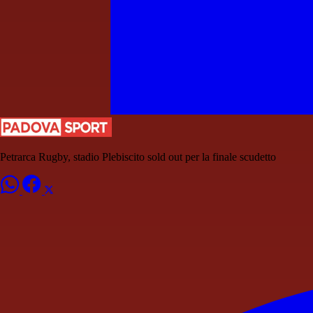
Petrarca Rugby, stadio Plebiscito sold out per la finale scudetto