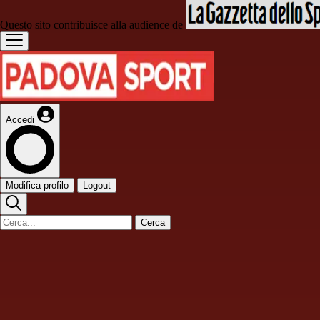
Questo sito contribuisce alla audience de
Accedi
Modifica profilo
Logout
Cerca