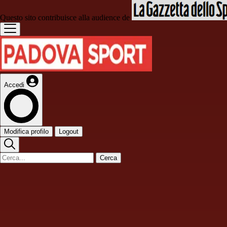
Questo sito contribuisce alla audience de
Accedi
Modifica profilo
Logout
Cerca