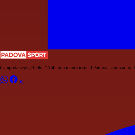
Campodarsego, Bedin: "Abbiamo tenuto testa al Padova, siamo ad un 