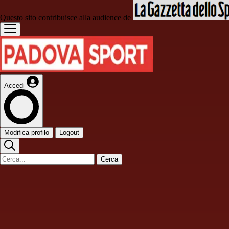
Questo sito contribuisce alla audience de
Accedi
Modifica profilo
Logout
Cerca