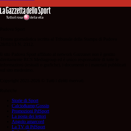
Padova Sport
Testata giornalistica iscritta al Tribunale della Stampa di Padova
28/02/13 N. 2312.
Il sito Padova Sport affiliato al network Gazzanet non è gestito
direttamente RCS Mediagroup ed è unico responsabile di tutte le
informazioni (testuali o grafiche), i documenti o i materiali pubblicati
sul sito medesimo.
Copyright 2021-2026 © Tutti i diritti riservati.
Rubriche
Storie di Sport
Calcio&amp;Gossip
Promozioni PdSport
La posta dei lettori
Angolo amarcord
La TV di PdSport