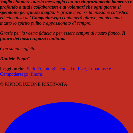
Voglio chiudere questo messaggio con un ringraziamento immenso e
profondo a tutti i collaboratori e ai volontari che ogni giorno si
spendono per questa maglia
. È grazie a voi se la missione calcistica
ed educativa del
Campodarsego
continuerà altrove, mantenendo
intatto lo spirito pulito e appassionato di sempre.
Grazie per la vostra fiducia e per essere sempre al nostro fianco.
Il
futuro dei nostri ragazzi continua.
Con stima e affetto,
Daniele Pagin
".
Leggi anche
:
Serie D, tutti gli acquisti di Este, Luparense e
Campodarsego (finora)
© RIPRODUZIONE RISERVATA