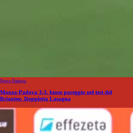
News Padova
Monza-Padova 3-3, buon pareggio nel test del
Brianteo. Doppietta Lasagna