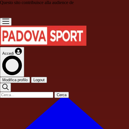
Questo sito contribuisce alla audience de
Accedi
Modifica profilo
Logout
Cerca