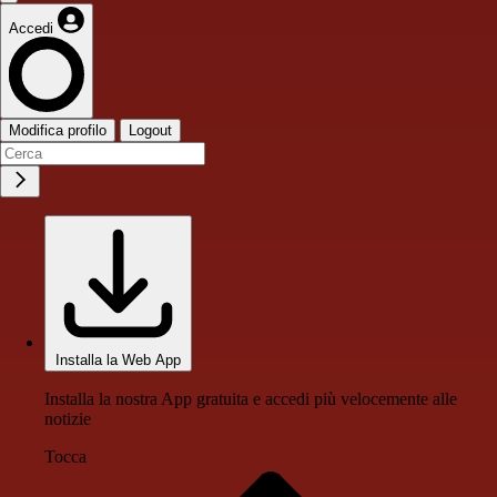
Accedi
Modifica profilo
Logout
Installa la Web App
Installa la nostra App gratuita e accedi più velocemente alle
notizie
Tocca