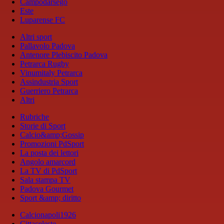
Campodarsego
Este
Luparense FC
Altri sport
Pallavolo Padova
Antenore Plebiscito Padova
Petrarca Rugby
Vinumitaly Petrarca
Assindustria Sport
Guerriero Petrarca
Altri
Rubriche
Storie di Sport
Calcio&amp;Gossip
Promozioni PdSport
La posta dei lettori
Angolo amarcord
La TV di PdSport
Sala stampa TV
Padova Gourmet
Sport &amp; diritto
Calcionapoli1926
Cittaceleste