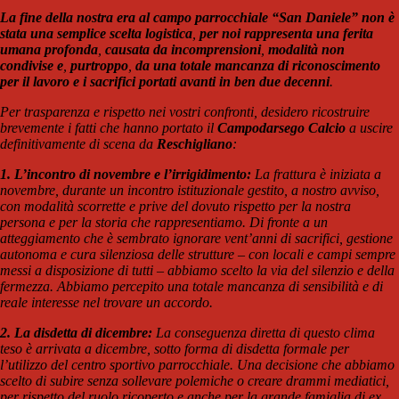
La fine della nostra era al campo parrocchiale “San Daniele” non è
stata una semplice scelta logistica
,
per noi rappresenta una ferita
umana profonda
,
causata da incomprensioni
,
modalità non
condivise e
,
purtroppo
,
da una totale mancanza di riconoscimento
per il lavoro e i sacrifici portati avanti in ben due decenni
.
Per trasparenza e rispetto nei vostri confronti, desidero ricostruire
brevemente i fatti che hanno portato il
Campodarsego Calcio
a uscire
definitivamente di scena da
Reschigliano
:
1. L’incontro di novembre e l’irrigidimento:
La frattura è iniziata a
novembre, durante un incontro istituzionale gestito, a nostro avviso,
con modalità scorrette e prive del dovuto rispetto per la nostra
persona e per la storia che rappresentiamo. Di fronte a un
atteggiamento che è sembrato ignorare vent’anni di sacrifici, gestione
autonoma e cura silenziosa delle strutture – con locali e campi sempre
messi a disposizione di tutti – abbiamo scelto la via del silenzio e della
fermezza. Abbiamo percepito una totale mancanza di sensibilità e di
reale interesse nel trovare un accordo.
2. La disdetta di dicembre:
La conseguenza diretta di questo clima
teso è arrivata a dicembre, sotto forma di disdetta formale per
l’utilizzo del centro sportivo parrocchiale. Una decisione che abbiamo
scelto di subire senza sollevare polemiche o creare drammi mediatici,
per rispetto del ruolo ricoperto e anche per la grande famiglia di ex