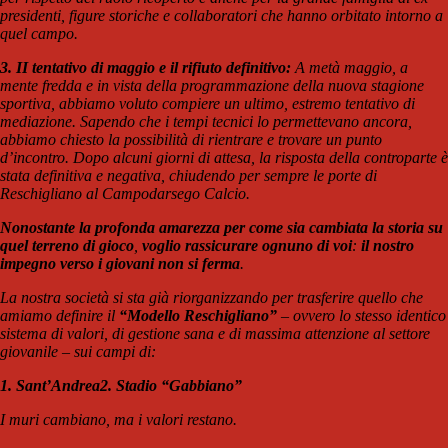
presidenti, figure storiche e collaboratori che hanno orbitato intorno a
quel campo.
3. II tentativo di maggio e il rifiuto definitivo:
A metà maggio, a
mente fredda e in vista della programmazione della nuova stagione
sportiva, abbiamo voluto compiere un ultimo, estremo tentativo di
mediazione. Sapendo che i tempi tecnici lo permettevano ancora,
abbiamo chiesto la possibilità di rientrare e trovare un punto
d’incontro. Dopo alcuni giorni di attesa, la risposta della controparte è
stata definitiva e negativa, chiudendo per sempre le porte di
Reschigliano al Campodarsego Calcio.
Nonostante la profonda amarezza per come sia cambiata la storia su
quel terreno di gioco
,
voglio rassicurare ognuno di voi
:
il nostro
impegno verso i giovani non si ferma
.
La nostra società si sta già riorganizzando per trasferire quello che
amiamo definire il
“Modello Reschigliano”
– ovvero lo stesso identico
sistema di valori, di gestione sana e di massima attenzione al settore
giovanile – sui campi di:
1. Sant’Andrea
2. Stadio “Gabbiano”
I muri cambiano, ma i valori restano.