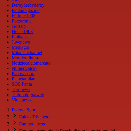
Derbyderbyderby
Fantamagazine
FCInter1908
Forzaroma
Golssip
Hellas1903
Ilmilanista
Juvenews
Mediagol
Milanistichannel
Mondoudinese
Notiziecalciomercato
Numericalcio
Padovasport
Pianetamilan
SOS Fanta
Toronews
Tuttobolognaweb
Violanews
Padova Sport
Calcio Triveneto
Campodarsego
Campodarsego via da Reschigliano: la posizione del