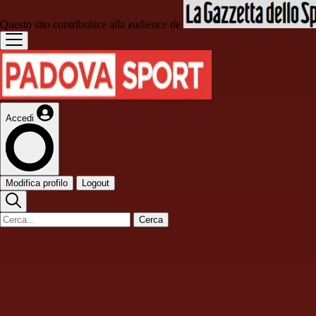
Questo sito contribuisce alla audience de
Accedi
Modifica profilo
Logout
Cerca