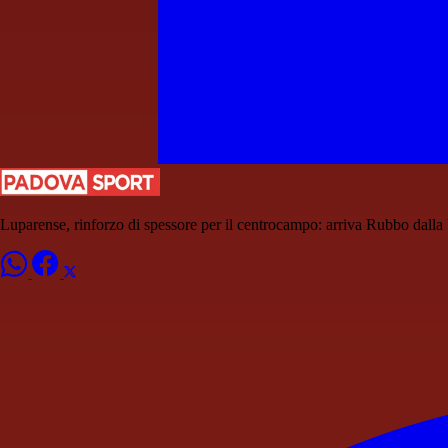
Luparense, rinforzo di spessore per il centrocampo: arriva Rubbo dalla