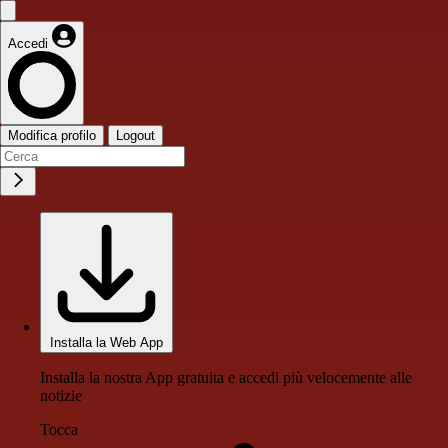
Accedi
Modifica profilo
Logout
Installa la Web App
Installa la nostra App gratuita e accedi più velocemente alle
notizie
Tocca