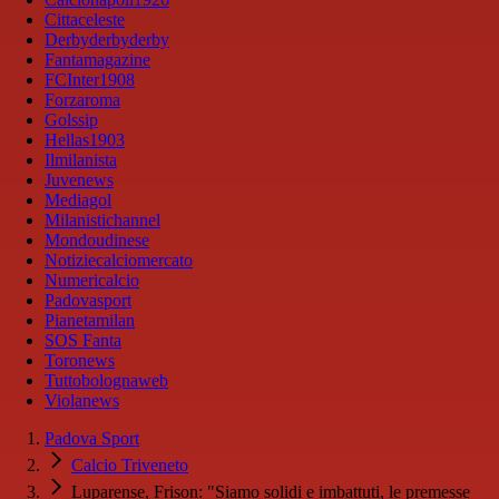
Cittaceleste
Derbyderbyderby
Fantamagazine
FCInter1908
Forzaroma
Golssip
Hellas1903
Ilmilanista
Juvenews
Mediagol
Milanistichannel
Mondoudinese
Notiziecalciomercato
Numericalcio
Padovasport
Pianetamilan
SOS Fanta
Toronews
Tuttobolognaweb
Violanews
Padova Sport
Calcio Triveneto
Luparense, Frison: "Siamo solidi e imbattuti, le premesse