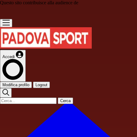
Questo sito contribuisce alla audience de
Accedi
Modifica profilo
Logout
Cerca