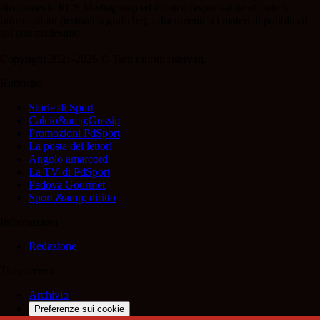
direttamente RCS Mediagroup ed è unico responsabile di tutte le
informazioni (testuali o grafiche), i documenti o i materiali pubblicati
sul sito medesimo.
Copyright 2021-2026 © Tutti i diritti riservati.
Rubriche
Storie di Sport
Calcio&amp;Gossip
Promozioni PdSport
La posta dei lettori
Angolo amarcord
La TV di PdSport
Padova Gourmet
Sport &amp; diritto
Informazioni
Redazione
Trasparenza
Archivio
Preferenze sui cookie