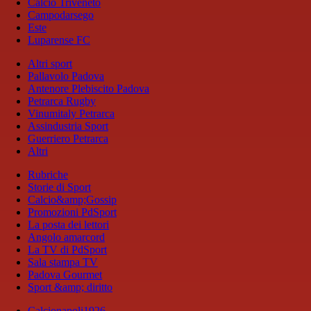
Calcio Triveneto
Campodarsego
Este
Luparense FC
Altri sport
Pallavolo Padova
Antenore Plebiscito Padova
Petrarca Rugby
Vinumitaly Petrarca
Assindustria Sport
Guerriero Petrarca
Altri
Rubriche
Storie di Sport
Calcio&amp;Gossip
Promozioni PdSport
La posta dei lettori
Angolo amarcord
La TV di PdSport
Sala stampa TV
Padova Gourmet
Sport &amp; diritto
Calcionapoli1926