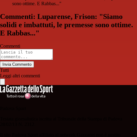
sono ottime. E Rabbas..."
Commenti: Luparense, Frison: "Siamo
solidi e imbattuti, le premesse sono ottime.
E Rabbas..."
Commenti
Invia Commento
Tutti
Leggi altri commenti
Padova Sport
Testata giornalistica iscritta al Tribunale della Stampa di Padova
28/02/13 N. 2312.
Il sito Padova Sport affiliato al network Gazzanet non è gestito