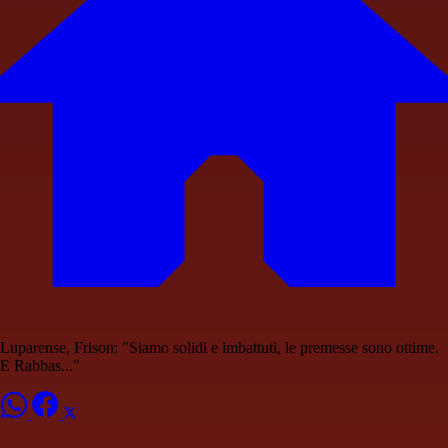
Luparense, Frison: "Siamo solidi e imbattuti, le premesse sono ottime.
E Rabbas..."