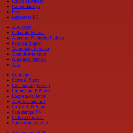
Calcio Triveneto
Campodarsego
Este
Luparense FC
Altri sport
Pallavolo Padova
Antenore Plebiscito Padova
Petrarca Rugby
Vinumitaly Petrarca
Assindustria Sport
Guerriero Petrarca
Altri
Rubriche
Storie di Sport
Calcio&amp;Gossip
Promozioni PdSport
La posta dei lettori
Angolo amarcord
La TV di PdSport
Sala stampa TV
Padova Gourmet
Sport &amp; diritto
Calcionapoli1926