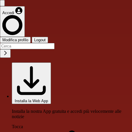
Accedi
Modifica profilo
Logout
Installa la Web App
Installa la nostra App gratuita e accedi più velocemente alle
notizie
Tocca