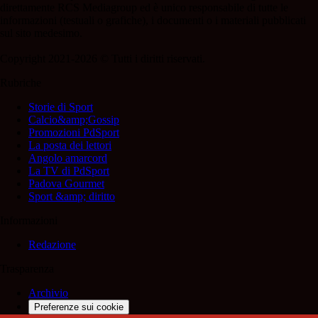
direttamente RCS Mediagroup ed è unico responsabile di tutte le
informazioni (testuali o grafiche), i documenti o i materiali pubblicati
sul sito medesimo.
Copyright 2021-2026 © Tutti i diritti riservati.
Rubriche
Storie di Sport
Calcio&amp;Gossip
Promozioni PdSport
La posta dei lettori
Angolo amarcord
La TV di PdSport
Padova Gourmet
Sport &amp; diritto
Informazioni
Redazione
Trasparenza
Archivio
Preferenze sui cookie