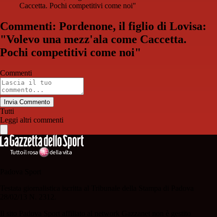
Caccetta. Pochi competitivi come noi"
Commenti: Pordenone, il figlio di Lovisa:
"Volevo una mezz'ala come Caccetta.
Pochi competitivi come noi"
Commenti
Invia Commento
Tutti
Leggi altri commenti
Padova Sport
Testata giornalistica iscritta al Tribunale della Stampa di Padova
28/02/13 N. 2312.
Il sito Padova Sport affiliato al network Gazzanet non è gestito