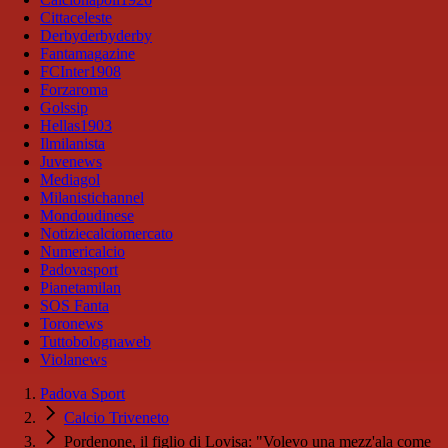
Cittaceleste
Derbyderbyderby
Fantamagazine
FCInter1908
Forzaroma
Golssip
Hellas1903
Ilmilanista
Juvenews
Mediagol
Milanistichannel
Mondoudinese
Notiziecalciomercato
Numericalcio
Padovasport
Pianetamilan
SOS Fanta
Toronews
Tuttobolognaweb
Violanews
Padova Sport
Calcio Triveneto
Pordenone, il figlio di Lovisa: "Volevo una mezz'ala come