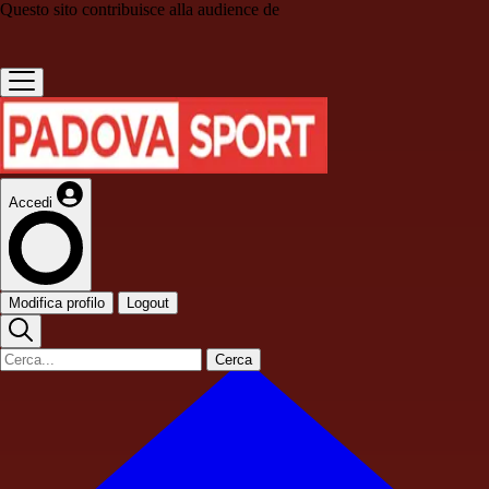
Questo sito contribuisce alla audience de
Accedi
Modifica profilo
Logout
Cerca