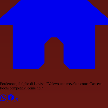
Pordenone, il figlio di Lovisa: "Volevo una mezz'ala come Caccetta.
Pochi competitivi come noi"