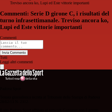
Treviso ancora ko, Lupi ed Este vittorie importanti
Commenti: Serie D girone C, i risultati del
turno infrasettimanale. Treviso ancora ko,
Lupi ed Este vittorie importanti
Commenti
Invia Commento
Tutti
Leggi altri commenti
Padova Sport
Testata giornalistica iscritta al Tribunale della Stampa di Padova
28/02/13 N. 2312.
Il sito Padova Sport affiliato al network Gazzanet non è gestito