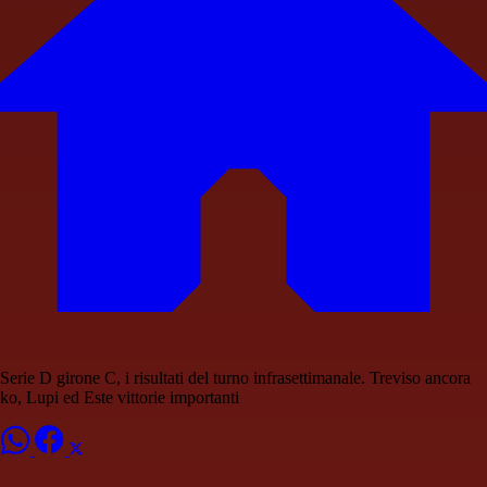
Serie D girone C, i risultati del turno infrasettimanale. Treviso ancora
ko, Lupi ed Este vittorie importanti