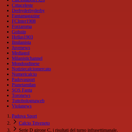
Cittaceleste
Derbyderbyderby
Fantamagazine
FCInter1908
Forzaroma
Golssip
Hellas1903
Ilmilanista
Juvenews
Mediagol
Milanistichannel
Mondoudinese
Notiziecalciomercato
Numericalcio
Padovasport
Pianetamilan
SOS Fanta
Toronews
Tuttobolognaweb
Violanews
Padova Sport
Calcio Triveneto
Serie D girone C, i risultati del turno infrasettimanale.