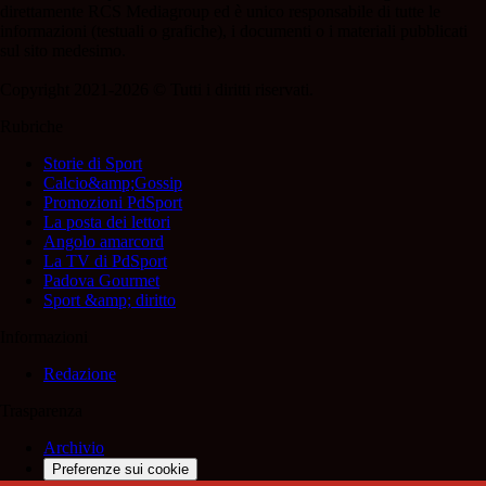
direttamente RCS Mediagroup ed è unico responsabile di tutte le
informazioni (testuali o grafiche), i documenti o i materiali pubblicati
sul sito medesimo.
Copyright 2021-2026 © Tutti i diritti riservati.
Rubriche
Storie di Sport
Calcio&amp;Gossip
Promozioni PdSport
La posta dei lettori
Angolo amarcord
La TV di PdSport
Padova Gourmet
Sport &amp; diritto
Informazioni
Redazione
Trasparenza
Archivio
Preferenze sui cookie