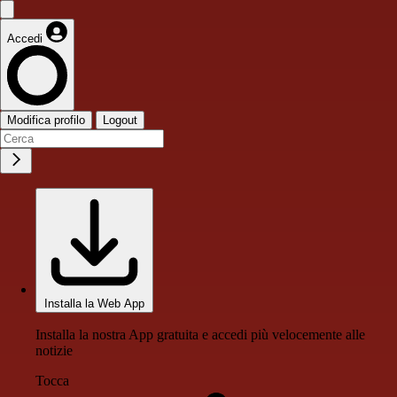
Accedi
Modifica profilo
Logout
Installa la Web App
Installa la nostra App gratuita e accedi più velocemente alle
notizie
Tocca