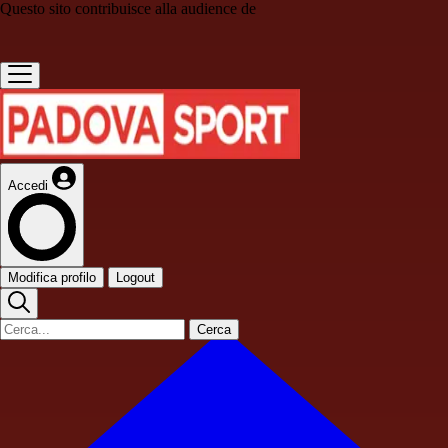
Questo sito contribuisce alla audience de
Accedi
Modifica profilo
Logout
Cerca