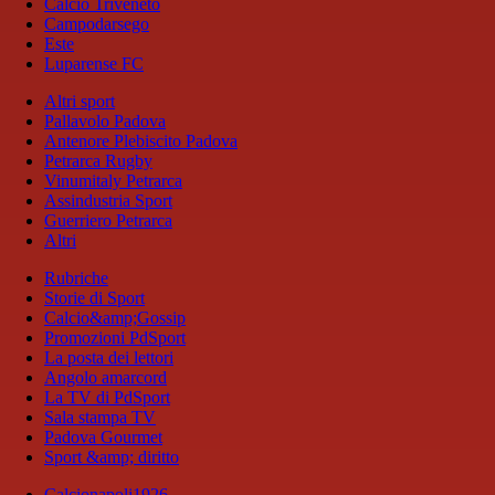
Calcio Triveneto
Campodarsego
Este
Luparense FC
Altri sport
Pallavolo Padova
Antenore Plebiscito Padova
Petrarca Rugby
Vinumitaly Petrarca
Assindustria Sport
Guerriero Petrarca
Altri
Rubriche
Storie di Sport
Calcio&amp;Gossip
Promozioni PdSport
La posta dei lettori
Angolo amarcord
La TV di PdSport
Sala stampa TV
Padova Gourmet
Sport &amp; diritto
Calcionapoli1926