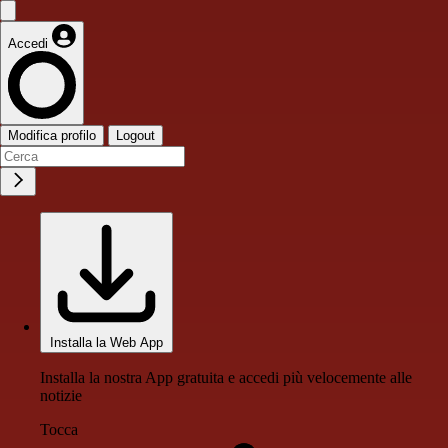
Accedi
Modifica profilo
Logout
Installa la Web App
Installa la nostra App gratuita e accedi più velocemente alle
notizie
Tocca