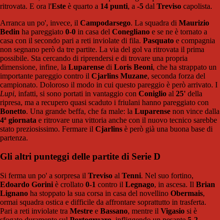
ritrovata. E ora l'
Este
è quarto a
14 punti
, a
-5
dal
Treviso
capolista.
Arranca un po', invece, il
Campodarsego
. La squadra di
Maurizio
Bedin
ha pareggiato
0-0
in casa del
Conegliano
e se ne è tornato a
casa con il secondo pari a reti inviolate di fila.
Pasquato
e compagnia
non segnano però da tre partite. La via del gol va ritrovata il prima
possibile. Sta cercando di riprendersi e di trovare una propria
dimensione, infine, la
Luparense
di
Loris Beoni
, che ha strappato un
importante pareggio contro il
Cjarlins Muzane
, seconda forza del
campionato. Doloroso il modo in cui questo pareggio è però arrivato. I
Lupi
, infatti, si sono portati in vantaggio con
Coniglio
al
25'
della
ripresa, ma a recupero quasi scaduto i friulani hanno pareggiato con
Bonetto
. Una grande beffa, che fa male: la
Luparense
non vince dalla
4ª giornata
e ritrovare una vittoria anche con il nuovo tecnico sarebbe
stato preziosissimo. Fermare il
Cjarlins
è però già una buona base di
partenza.
Gli altri punteggi delle partite di Serie D
Si ferma un po' a sorpresa il
Treviso
al
Tenni
. Nel suo fortino,
Edoardo Gorini
è crollato
0-1
contro il
Legnago
, in ascesa. Il
Brian
Lignano
ha stoppato la sua corsa in casa del novellino
Obermais
,
ormai squadra ostica e difficile da affrontare soprattutto in trasferta.
Pari a reti inviolate tra
Mestre
e
Bassano
, mentre il
Vigasio
si è
sfogato duramente sul
Portogruaro
, infliggendo un pesante
5-2
,