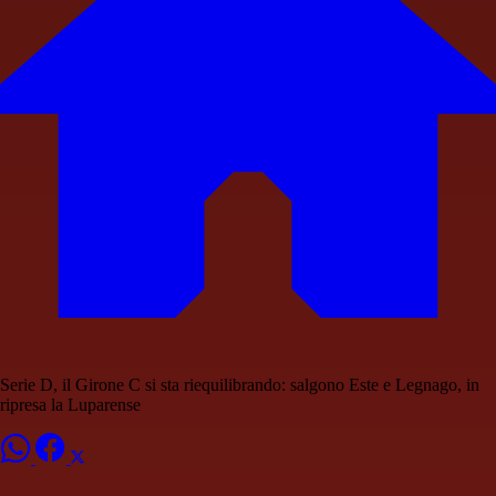
Serie D, il Girone C si sta riequilibrando: salgono Este e Legnago, in
ripresa la Luparense