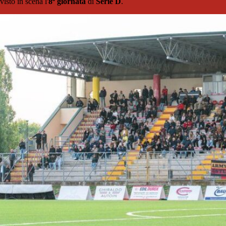
visto in scena l'
8ª giornata
di
Serie D
.