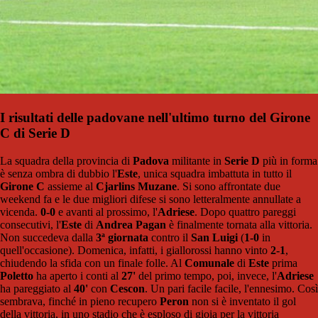
I risultati delle padovane nell'ultimo turno del Girone
C di Serie D
La squadra della provincia di
Padova
militante in
Serie D
più in forma
è senza ombra di dubbio l'
Este
, unica squadra imbattuta in tutto il
Girone C
assieme al
Cjarlins Muzane
. Si sono affrontate due
weekend fa e le due migliori difese si sono letteralmente annullate a
vicenda.
0-0
e avanti al prossimo, l'
Adriese
. Dopo quattro pareggi
consecutivi, l'
Este
di
Andrea Pagan
è finalmente tornata alla vittoria.
Non succedeva dalla
3ª giornata
contro il
San Luigi
(
1-0
in
quell'occasione). Domenica, infatti, i giallorossi hanno vinto
2-1
,
chiudendo la sfida con un finale folle. Al
Comunale
di
Este
prima
Poletto
ha aperto i conti al
27'
del primo tempo, poi, invece, l'
Adriese
ha pareggiato al
40'
con
Cescon
. Un pari facile facile, l'ennesimo. Così
sembrava, finché in pieno recupero
Peron
non si è inventato il gol
della vittoria, in uno stadio che è esploso di gioia per la vittoria