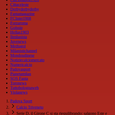
Cittaceleste
Derbyderbyderby
Fantamagazine
FCInter1908
Forzaroma
Golssip
Hellas1903
Ilmilanista
Juvenews
Mediagol
Milanistichannel
Mondoudinese
Notiziecalciomercato
Numericalcio
Padovasport
Pianetamilan
SOS Fanta
Toronews
Tuttobolognaweb
Violanews
Padova Sport
Calcio Triveneto
Serie D, il Girone C si sta riequilibrando: salgono Este e