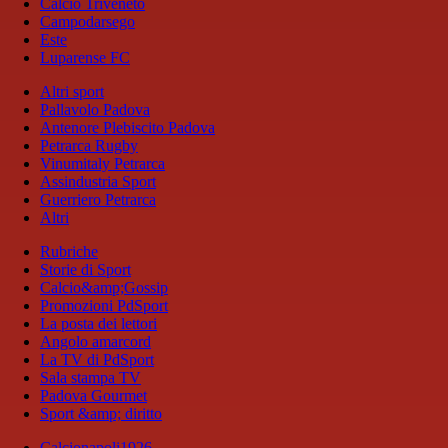
Calcio Triveneto
Campodarsego
Este
Luparense FC
Altri sport
Pallavolo Padova
Antenore Plebiscito Padova
Petrarca Rugby
Vinumitaly Petrarca
Assindustria Sport
Guerriero Petrarca
Altri
Rubriche
Storie di Sport
Calcio&amp;Gossip
Promozioni PdSport
La posta dei lettori
Angolo amarcord
La TV di PdSport
Sala stampa TV
Padova Gourmet
Sport &amp; diritto
Calcionapoli1926