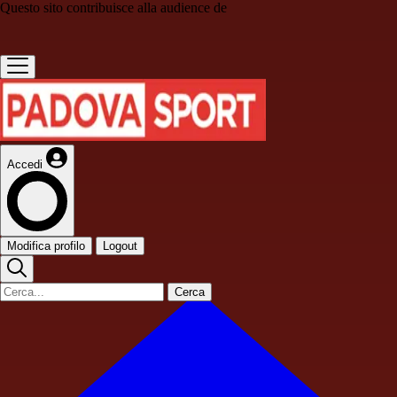
Questo sito contribuisce alla audience de
Accedi
Modifica profilo
Logout
Cerca