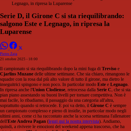
Legnago, in ripresa la Luparense
Serie D, il Girone C si sta riequilibrando:
salgono Este e Legnago, in ripresa la
Luparense
Pietro Zaja
21 ottobre 2025 - 18:00
Il campionato si sta riequilibrando dopo la mini fuga di
Treviso
e
Cjarlins Muzane
delle ultime settimane. Che sia chiaro, rimangono le
squadre con la rosa dal più alto valore di tutto il girone, ma dietro le
inseguitrici spingono e non poco. In particolar modo
Este
e
Legnago
.
In ripresa anche l'
Union Clodiense
, retrocessa dalla
Serie C
, che si sta
pian piano assestando su buoni livelli per tornare competitiva. Non è
mai facile, lo ribadiamo, il passaggio da una categoria all'altra,
soprattutto quando si retrocede. E poi va detto, il
Girone C
è sempre
un campionato complesso e pieno di insidie, in particolar modo negli
ultimi anni, come ci ha raccontato anche la scorsa settimana l'allenatore
dell'
Este Andrea Pagan
(
leggi qui la nostra intervista
). Andiamo,
quindi, a rivivere le emozioni del weekend appena trascorso, che ha