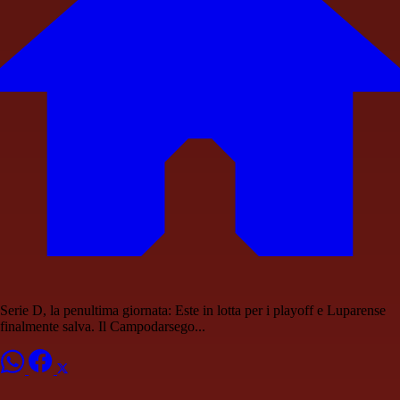
Serie D, la penultima giornata: Este in lotta per i playoff e Luparense
finalmente salva. Il Campodarsego...