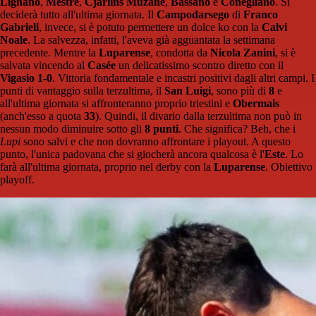
Lignano
,
Mestre
,
Cjarlins Muzane
,
Bassano
e
Conegliano
. Si
deciderà tutto all'ultima giornata. Il
Campodarsego
di
Franco
Gabrieli
, invece, si è potuto permettere un dolce ko con la
Calvi
Noale
. La salvezza, infatti, l'aveva già agguantata la settimana
precedente. Mentre la
Luparense
, condotta da
Nicola Zanini
, si è
salvata vincendo al
Casée
un delicatissimo scontro diretto con il
Vigasio
1-0
. Vittoria fondamentale e incastri positivi dagli altri campi. I
punti di vantaggio sulla terzultima, il
San Luigi
, sono più di
8
e
all'ultima giornata si affronteranno proprio triestini e
Obermais
(anch'esso a quota
33
). Quindi, il divario dalla terzultima non può in
nessun modo diminuire sotto gli
8 punti
. Che significa? Beh, che i
Lupi
sono salvi e che non dovranno affrontare i playout. A questo
punto, l'unica padovana che si giocherà ancora qualcosa è l'
Este
. Lo
farà all'ultima giornata, proprio nel derby con la
Luparense
. Obiettivo
playoff.