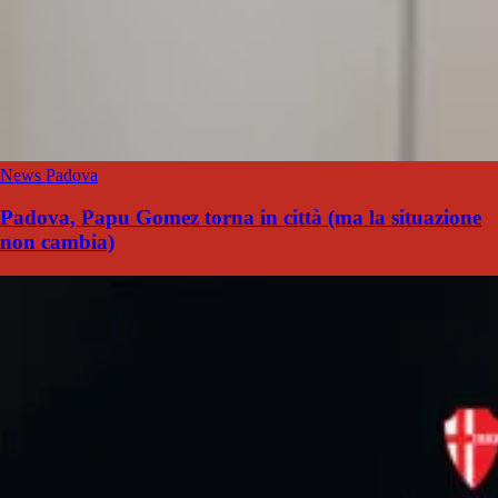
News Padova
Padova, Papu Gomez torna in città (ma la situazione
non cambia)