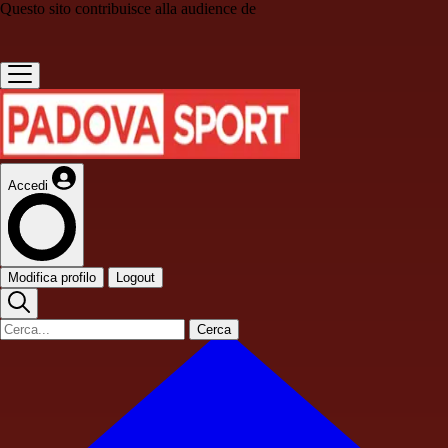
Questo sito contribuisce alla audience de
Accedi
Modifica profilo
Logout
Cerca