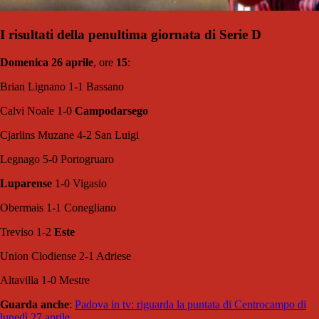
I risultati della penultima giornata di Serie D
Domenica 26 aprile
, ore
15
:
Brian Lignano 1-1 Bassano
Calvi Noale 1-0
Campodarsego
Cjarlins Muzane 4-2 San Luigi
Legnago 5-0 Portogruaro
Luparense
1-0 Vigasio
Obermais 1-1 Conegliano
Treviso 1-2
Este
Union Clodiense 2-1 Adriese
Altavilla 1-0 Mestre
Guarda anche
:
Padova in tv: riguarda la puntata di Centrocampo di
lunedì 27 aprile