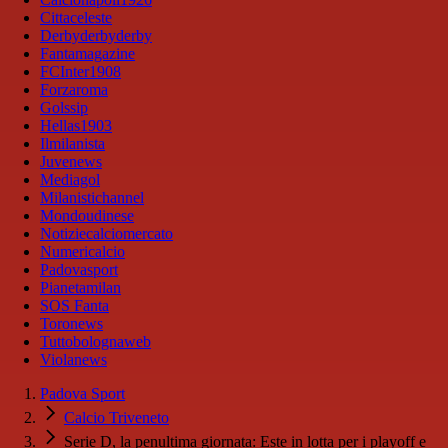
Cittaceleste
Derbyderbyderby
Fantamagazine
FCInter1908
Forzaroma
Golssip
Hellas1903
Ilmilanista
Juvenews
Mediagol
Milanistichannel
Mondoudinese
Notiziecalciomercato
Numericalcio
Padovasport
Pianetamilan
SOS Fanta
Toronews
Tuttobolognaweb
Violanews
Padova Sport
Calcio Triveneto
Serie D, la penultima giornata: Este in lotta per i playoff e