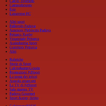
Calcio Triveneto
Campodarsego
Este
Luparense FC
Altri sport
Pallavolo Padova
Antenore Plebiscito Padova
Petrarca Rugby
Vinumitaly Petrarca
Assindustria Sport
Guerriero Petrarca
Altri
Rubriche
Storie di Sport
Calcio&amp;Gossip
Promozioni PdSport
La posta dei lettori
Angolo amarcord
La TV di PdSport
Sala stampa TV
Padova Gourmet
Sport &amp; diritto
Calcionapoli1926