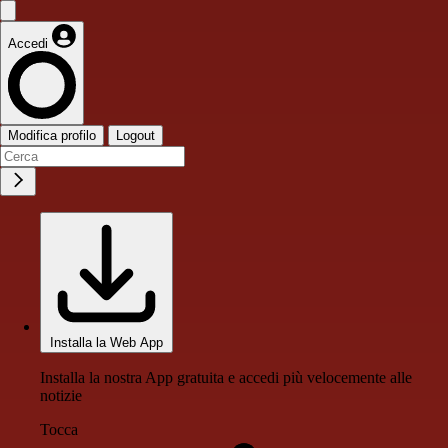
Accedi
Modifica profilo
Logout
Installa la Web App
Installa la nostra App gratuita e accedi più velocemente alle
notizie
Tocca