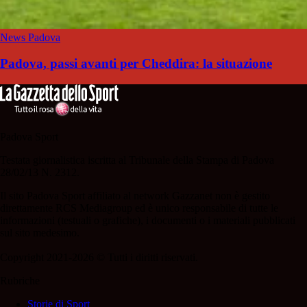
News Padova
Padova, passi avanti per Cheddira: la situazione
Padova Sport
Testata giornalistica iscritta al Tribunale della Stampa di Padova
28/02/13 N. 2312.
Il sito Padova Sport affiliato al network Gazzanet non è gestito
direttamente RCS Mediagroup ed è unico responsabile di tutte le
informazioni (testuali o grafiche), i documenti o i materiali pubblicati
sul sito medesimo.
Copyright 2021-2026 © Tutti i diritti riservati.
Rubriche
Storie di Sport