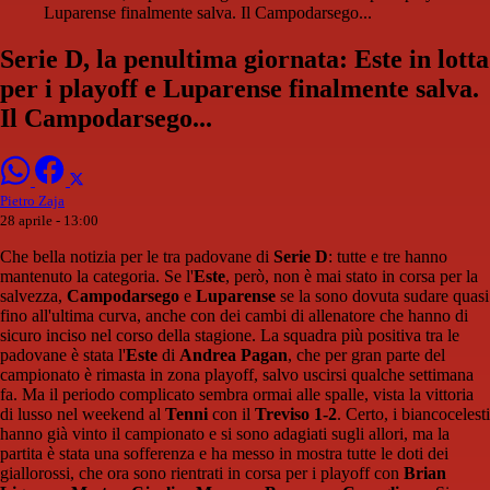
Luparense finalmente salva. Il Campodarsego...
Serie D, la penultima giornata: Este in lotta
per i playoff e Luparense finalmente salva.
Il Campodarsego...
Pietro Zaja
28 aprile - 13:00
Che bella notizia per le tra padovane di
Serie D
: tutte e tre hanno
mantenuto la categoria. Se l'
Este
, però, non è mai stato in corsa per la
salvezza,
Campodarsego
e
Luparense
se la sono dovuta sudare quasi
fino all'ultima curva, anche con dei cambi di allenatore che hanno di
sicuro inciso nel corso della stagione. La squadra più positiva tra le
padovane è stata l'
Este
di
Andrea Pagan
, che per gran parte del
campionato è rimasta in zona playoff, salvo uscirsi qualche settimana
fa. Ma il periodo complicato sembra ormai alle spalle, vista la vittoria
di lusso nel weekend al
Tenni
con il
Treviso
1-2
. Certo, i biancocelesti
hanno già vinto il campionato e si sono adagiati sugli allori, ma la
partita è stata una sofferenza e ha messo in mostra tutte le doti dei
giallorossi, che ora sono rientrati in corsa per i playoff con
Brian