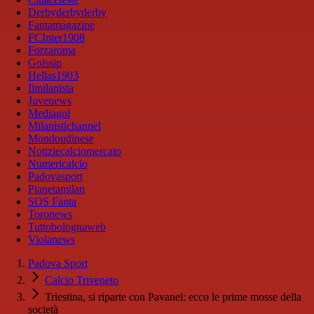
Derbyderbyderby
Fantamagazine
FCInter1908
Forzaroma
Golssip
Hellas1903
Ilmilanista
Juvenews
Mediagol
Milanistichannel
Mondoudinese
Notiziecalciomercato
Numericalcio
Padovasport
Pianetamilan
SOS Fanta
Toronews
Tuttobolognaweb
Violanews
Padova Sport
Calcio Triveneto
Triestina, si riparte con Pavanel: ecco le prime mosse della
società