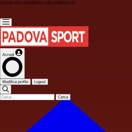
Questo sito contribuisce alla audience de
Accedi
Modifica profilo
Logout
Cerca