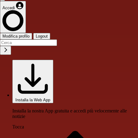
Accedi
Modifica profilo
Logout
Installa la Web App
Installa la nostra App gratuita e accedi più velocemente alle
notizie
Tocca