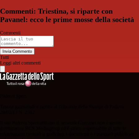
Commenti: Triestina, si riparte con
Pavanel: ecco le prime mosse della società
Commenti
Invia Commento
Tutti
Leggi altri commenti
Padova Sport
Testata giornalistica iscritta al Tribunale della Stampa di Padova
28/02/13 N. 2312.
Il sito Padova Sport affiliato al network Gazzanet non è gestito
direttamente RCS Mediagroup ed è unico responsabile di tutte le
informazioni (testuali o grafiche), i documenti o i materiali pubblicati