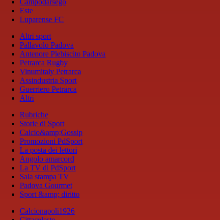
Campodarsego
Este
Luparense FC
Altri sport
Pallavolo Padova
Antenore Plebiscito Padova
Petrarca Rugby
Vinumitaly Petrarca
Assindustria Sport
Guerriero Petrarca
Altri
Rubriche
Storie di Sport
Calcio&amp;Gossip
Promozioni PdSport
La posta dei lettori
Angolo amarcord
La TV di PdSport
Sala stampa TV
Padova Gourmet
Sport &amp; diritto
Calcionapoli1926
Cittaceleste