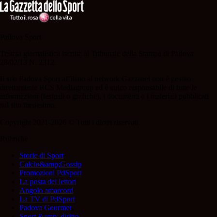
Padova Sport
Testata giornalistica iscritta al Tribunale della Stampa di Padova
28/02/13 N. 2312.
Il sito Padova Sport affiliato al network Gazzanet non è gestito
direttamente RCS Mediagroup ed è unico responsabile di tutte le
informazioni (testuali o grafiche), i documenti o i materiali pubblicati
sul sito medesimo.
Copyright 2021-2026 © Tutti i diritti riservati.
Rubriche
Storie di Sport
Calcio&amp;Gossip
Promozioni PdSport
La posta dei lettori
Angolo amarcord
La TV di PdSport
Padova Gourmet
Sport &amp; diritto