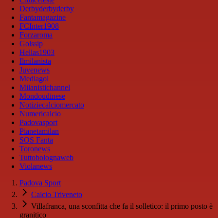
Derbyderbyderby
Fantamagazine
FCInter1908
Forzaroma
Golssip
Hellas1903
Ilmilanista
Juvenews
Mediagol
Milanistichannel
Mondoudinese
Notiziecalciomercato
Numericalcio
Padovasport
Pianetamilan
SOS Fanta
Toronews
Tuttobolognaweb
Violanews
Padova Sport
Calcio Triveneto
Villafranca, una sconfitta che fa il solletico: il primo posto è
granitico