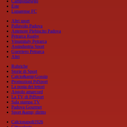
Campodarsego
Este
Luparense FC
Altri sport
Pallavolo Padova
Antenore Plebiscito Padova
Petrarca Rugby
Vinumitaly Petrarca
Assindustria Sport
Guerriero Petrarca
Altri
Rubriche
Storie di Sport
Calcio&amp;Gossip
Promozioni PdSport
La posta dei lettori
Angolo amarcord
La TV di PdSport
Sala stampa TV
Padova Gourmet
Sport &amp; diritto
Calcionapoli1926
Cittaceleste