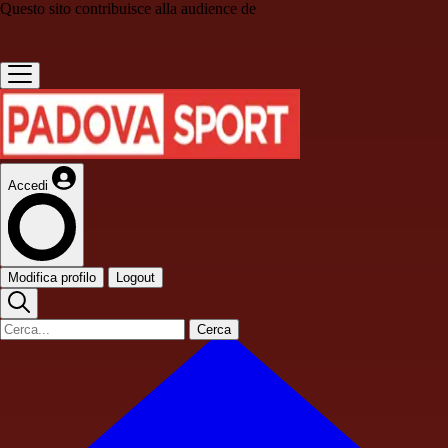
Questo sito contribuisce alla audience de
Accedi
Modifica profilo
Logout
Cerca