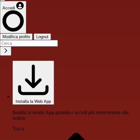
Accedi
Modifica profilo
Logout
Installa la Web App
Installa la nostra App gratuita e accedi più velocemente alle
notizie
Tocca