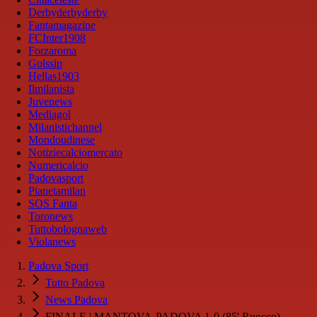
Derbyderbyderby
Fantamagazine
FCInter1908
Forzaroma
Golssip
Hellas1903
Ilmilanista
Juvenews
Mediagol
Milanistichannel
Mondoudinese
Notiziecalciomercato
Numericalcio
Padovasport
Pianetamilan
SOS Fanta
Toronews
Tuttobolognaweb
Violanews
Padova Sport
Tutto Padova
News Padova
FINALE | MANTOVA-PADOVA 1-0 (85' Ruocco)