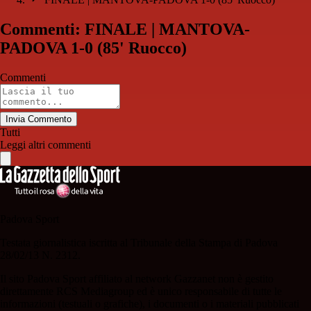
Commenti: FINALE | MANTOVA-
PADOVA 1-0 (85' Ruocco)
Commenti
Invia Commento
Tutti
Leggi altri commenti
Padova Sport
Testata giornalistica iscritta al Tribunale della Stampa di Padova
28/02/13 N. 2312.
Il sito Padova Sport affiliato al network Gazzanet non è gestito
direttamente RCS Mediagroup ed è unico responsabile di tutte le
informazioni (testuali o grafiche), i documenti o i materiali pubblicati