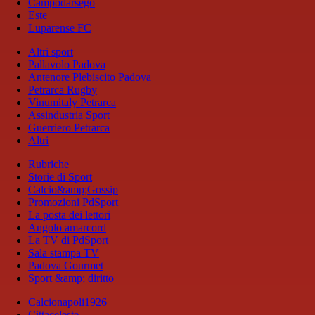
Campodarsego
Este
Luparense FC
Altri sport
Pallavolo Padova
Antenore Plebiscito Padova
Petrarca Rugby
Vinumitaly Petrarca
Assindustria Sport
Guerriero Petrarca
Altri
Rubriche
Storie di Sport
Calcio&amp;Gossip
Promozioni PdSport
La posta dei lettori
Angolo amarcord
La TV di PdSport
Sala stampa TV
Padova Gourmet
Sport &amp; diritto
Calcionapoli1926
Cittaceleste