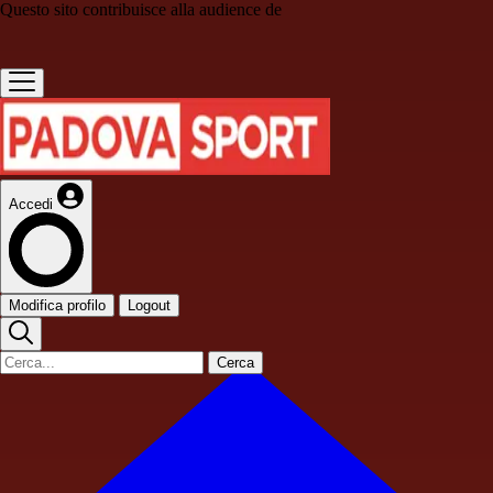
Questo sito contribuisce alla audience de
Accedi
Modifica profilo
Logout
Cerca