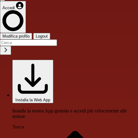
Accedi
Modifica profilo
Logout
Installa la Web App
Installa la nostra App gratuita e accedi più velocemente alle
notizie
Tocca