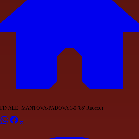
FINALE | MANTOVA-PADOVA 1-0 (85' Ruocco)