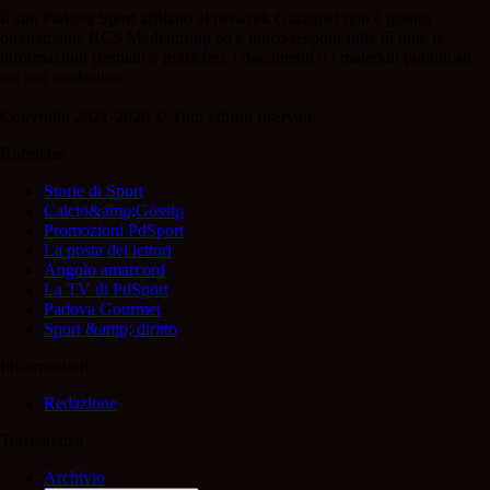
Il sito Padova Sport affiliato al network Gazzanet non è gestito
direttamente RCS Mediagroup ed è unico responsabile di tutte le
informazioni (testuali o grafiche), i documenti o i materiali pubblicati
sul sito medesimo.
Copyright 2021-2026 © Tutti i diritti riservati.
Rubriche
Storie di Sport
Calcio&amp;Gossip
Promozioni PdSport
La posta dei lettori
Angolo amarcord
La TV di PdSport
Padova Gourmet
Sport &amp; diritto
Informazioni
Redazione
Trasparenza
Archivio