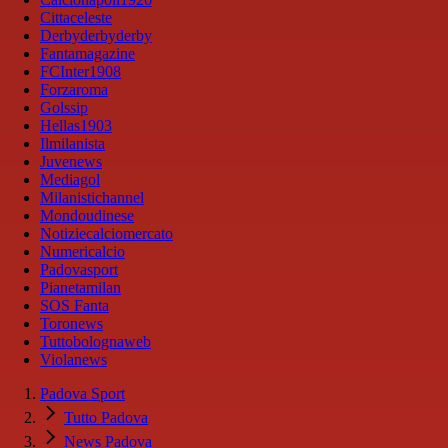
Cittaceleste
Derbyderbyderby
Fantamagazine
FCInter1908
Forzaroma
Golssip
Hellas1903
Ilmilanista
Juvenews
Mediagol
Milanistichannel
Mondoudinese
Notiziecalciomercato
Numericalcio
Padovasport
Pianetamilan
SOS Fanta
Toronews
Tuttobolognaweb
Violanews
Padova Sport
Tutto Padova
News Padova