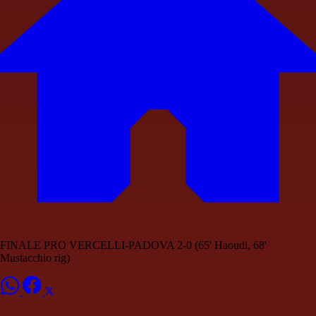
FINALE PRO VERCELLI-PADOVA 2-0 (65' Haoudi, 68'
Mustacchio rig)