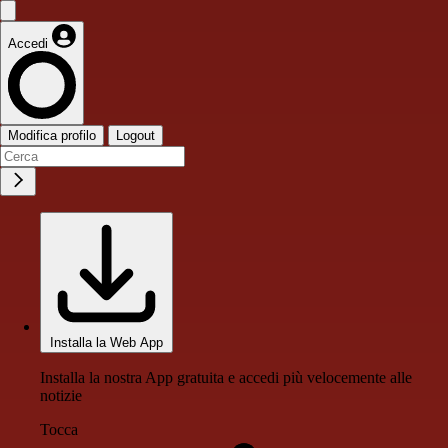
Accedi
Modifica profilo
Logout
Installa la Web App
Installa la nostra App gratuita e accedi più velocemente alle
notizie
Tocca