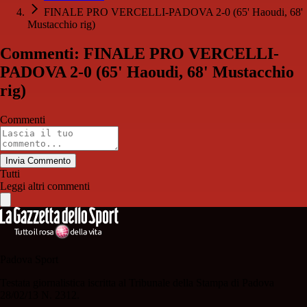
FINALE PRO VERCELLI-PADOVA 2-0 (65' Haoudi, 68'
Mustacchio rig)
Commenti: FINALE PRO VERCELLI-
PADOVA 2-0 (65' Haoudi, 68' Mustacchio
rig)
Commenti
Invia Commento
Tutti
Leggi altri commenti
Padova Sport
Testata giornalistica iscritta al Tribunale della Stampa di Padova
28/02/13 N. 2312.