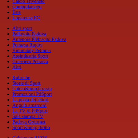
Calcio Triveneto
Campodarsego
Este
Luparense FC
Altri sport
Pallavolo Padova
Antenore Plebiscito Padova
Petrarca Rugby
Vinumitaly Petrarca
Assindustria Sport
Guerriero Petrarca
Altri
Rubriche
Storie di Sport
Calcio&amp;Gossip
Promozioni PdSport
La posta dei lettori
Angolo amarcord
La TV di PdSport
Sala stampa TV
Padova Gourmet
Sport &amp; diritto
Calcionapoli1926