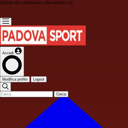
Questo sito contribuisce alla audience de
Accedi
Modifica profilo
Logout
Cerca