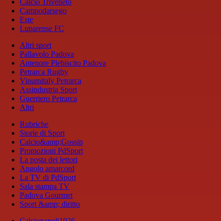
Calcio Triveneto
Campodarsego
Este
Luparense FC
Altri sport
Pallavolo Padova
Antenore Plebiscito Padova
Petrarca Rugby
Vinumitaly Petrarca
Assindustria Sport
Guerriero Petrarca
Altri
Rubriche
Storie di Sport
Calcio&amp;Gossip
Promozioni PdSport
La posta dei lettori
Angolo amarcord
La TV di PdSport
Sala stampa TV
Padova Gourmet
Sport &amp; diritto
Calcionapoli1926