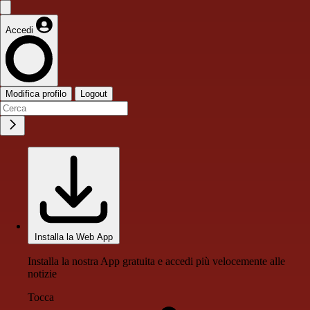
Accedi
Modifica profilo
Logout
Installa la Web App
Installa la nostra App gratuita e accedi più velocemente alle
notizie
Tocca