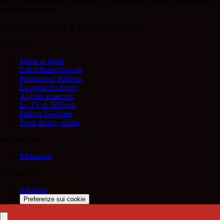
informazioni (testuali o grafiche), i documenti o i materiali pubblicati
sul sito medesimo.
Copyright 2021-2026 © Tutti i diritti riservati.
Rubriche
Storie di Sport
Calcio&amp;Gossip
Promozioni PdSport
La posta dei lettori
Angolo amarcord
La TV di PdSport
Padova Gourmet
Sport &amp; diritto
Informazioni
Redazione
Trasparenza
Archivio
Preferenze sui cookie