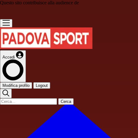
Questo sito contribuisce alla audience de
Accedi
Modifica profilo
Logout
Cerca