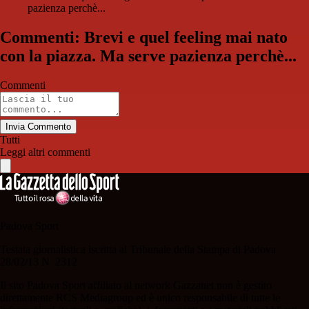
pazienza perchè...
Commenti: Brevi e quel feeling mai nato
con la piazza. Ma serve pazienza perchè...
Commenti
Invia Commento
Tutti
Leggi altri commenti
Padova Sport
Testata giornalistica iscritta al Tribunale della Stampa di Padova
28/02/13 N. 2312.
Il sito Padova Sport affiliato al network Gazzanet non è gestito
direttamente RCS Mediagroup ed è unico responsabile di tutte le