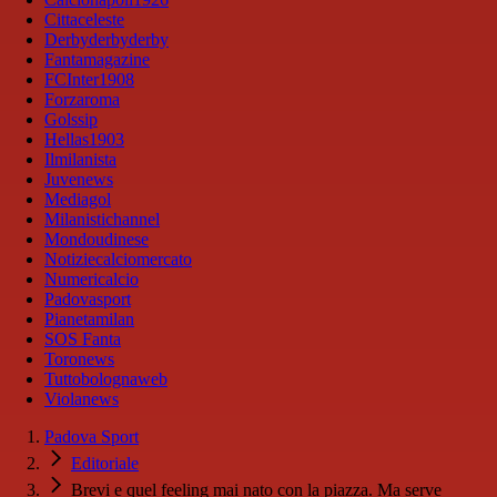
Cittaceleste
Derbyderbyderby
Fantamagazine
FCInter1908
Forzaroma
Golssip
Hellas1903
Ilmilanista
Juvenews
Mediagol
Milanistichannel
Mondoudinese
Notiziecalciomercato
Numericalcio
Padovasport
Pianetamilan
SOS Fanta
Toronews
Tuttobolognaweb
Violanews
Padova Sport
Editoriale
Brevi e quel feeling mai nato con la piazza. Ma serve