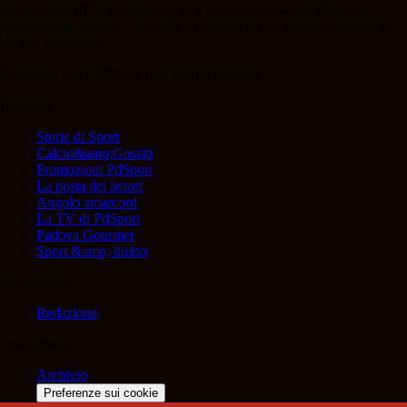
direttamente RCS Mediagroup ed è unico responsabile di tutte le
informazioni (testuali o grafiche), i documenti o i materiali pubblicati
sul sito medesimo.
Copyright 2021-2026 © Tutti i diritti riservati.
Rubriche
Storie di Sport
Calcio&amp;Gossip
Promozioni PdSport
La posta dei lettori
Angolo amarcord
La TV di PdSport
Padova Gourmet
Sport &amp; diritto
Informazioni
Redazione
Trasparenza
Archivio
Preferenze sui cookie