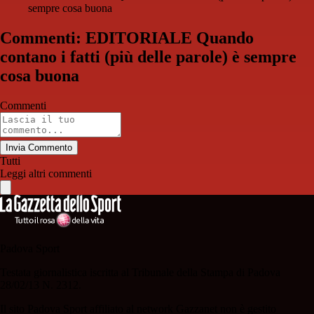
sempre cosa buona
Commenti: EDITORIALE Quando
contano i fatti (più delle parole) è sempre
cosa buona
Commenti
Invia Commento
Tutti
Leggi altri commenti
Padova Sport
Testata giornalistica iscritta al Tribunale della Stampa di Padova
28/02/13 N. 2312.
Il sito Padova Sport affiliato al network Gazzanet non è gestito