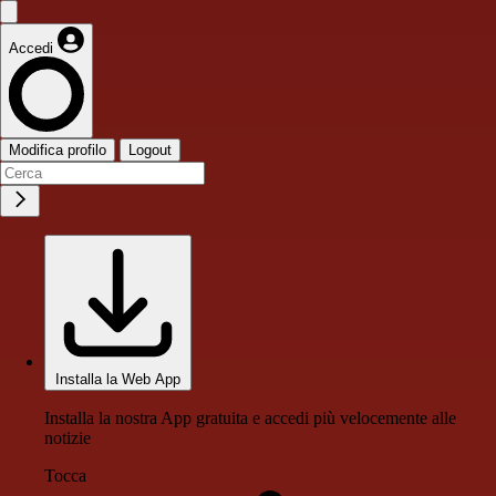
Accedi
Modifica profilo
Logout
Installa la Web App
Installa la nostra App gratuita e accedi più velocemente alle
notizie
Tocca