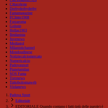
Cittaceleste
Derbyderbyderby
Fantamagazine
FCInter1908
Forzaroma
Golssip
Hellas1903
Ilmilanista
Juvenews
Mediagol
Milanistichannel
Mondoudinese
Notiziecalciomercato
Numericalcio
Padovasport
Pianetamilan
SOS Fanta
Toronews
Tuttobolognaweb
Violanews
Padova Sport
Editoriale
EDITORIALE Quando contano i fatti (più delle parole) è