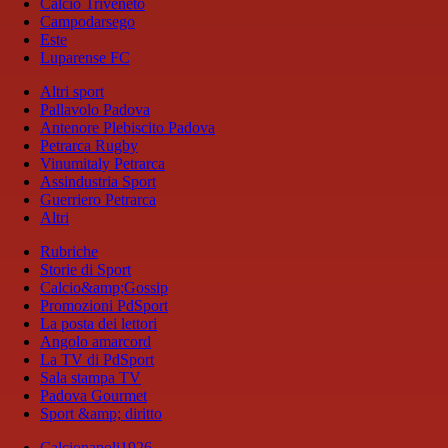
Calcio Triveneto
Campodarsego
Este
Luparense FC
Altri sport
Pallavolo Padova
Antenore Plebiscito Padova
Petrarca Rugby
Vinumitaly Petrarca
Assindustria Sport
Guerriero Petrarca
Altri
Rubriche
Storie di Sport
Calcio&amp;Gossip
Promozioni PdSport
La posta dei lettori
Angolo amarcord
La TV di PdSport
Sala stampa TV
Padova Gourmet
Sport &amp; diritto
Calcionapoli1926