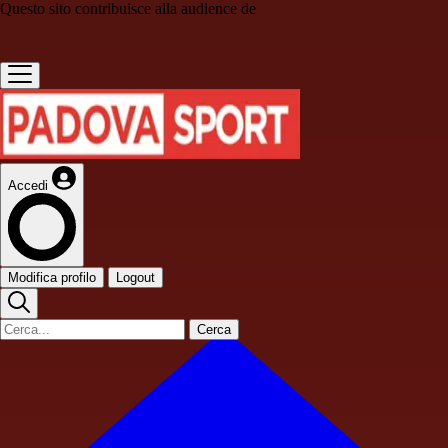
Questo sito contribuisce alla audience de
Accedi
Modifica profilo
Logout
Cerca