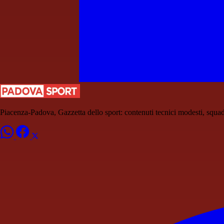
Piacenza-Padova, Gazzetta dello sport: contenuti tecnici modesti, squa