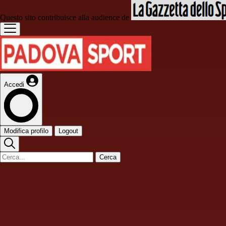
Questo sito contribuisce alla audience de
Accedi
Modifica profilo
Logout
Cerca