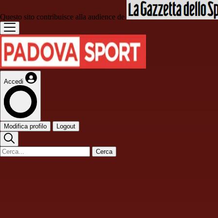
Questo sito contribuisce alla audience de
Accedi
Modifica profilo
Logout
Cerca