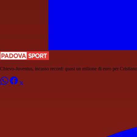
Chievo-Juventus, incasso record: quasi un milione di euro per Cristia