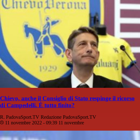
Chievo, anche il Consiglio di Stato respinge il ricorso
di Campedelli. È tutto finito?
R. PadovaSport.TV
Redazione PadovaSport.TV
11 novembre 2022 - 09:39
11 novembre