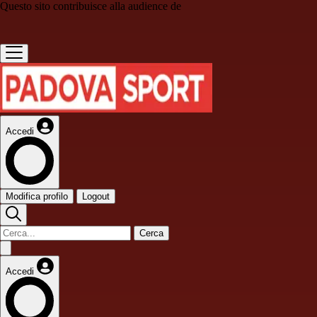
Questo sito contribuisce alla audience de
Accedi
Modifica profilo
Logout
Cerca
Accedi