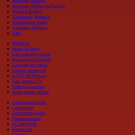
Pallavolo Padova
Antenore Plebiscito Padova
Petrarca Rugby
Vinumitaly Petrarca
Assindustria Sport
Guerriero Petrarca
Altri
Rubriche
Storie di Sport
Calcio&amp;Gossip
Promozioni PdSport
La posta dei lettori
Angolo amarcord
La TV di PdSport
Sala stampa TV
Padova Gourmet
Sport &amp; diritto
Calcionapoli1926
Cittaceleste
Derbyderbyderby
Fantamagazine
FCInter1908
Forzaroma
Golssip