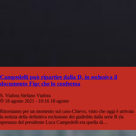
Campedelli può ripartire dalla D, in esclusiva il
documento Figc che lo conferma
S. Viafora
Stefano Viafora
18 agosto 2021 - 10:16
18 agosto
Ritorniamo per un momento sul caso-Chievo, visto che oggi è arrivata
la notizia della definitiva esclusione dei gialloblu dalla serie B (la
speranza del presidente Luca Campedelli era quella di…