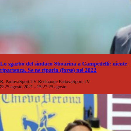
Lo sgarbo del sindaco Sboarina a Campedelli: niente
ripartenza. Se ne riparla (forse) nel 2022
R. PadovaSport.TV
Redazione PadovaSport.TV
25 agosto 2021 - 15:22
25 agosto