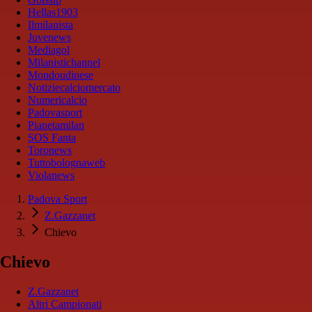
Hellas1903
Ilmilanista
Juvenews
Mediagol
Milanistichannel
Mondoudinese
Notiziecalciomercato
Numericalcio
Padovasport
Pianetamilan
SOS Fanta
Toronews
Tuttobolognaweb
Violanews
Padova Sport
Z.Gazzanet
Chievo
Chievo
Z.Gazzanet
Altri Campionati