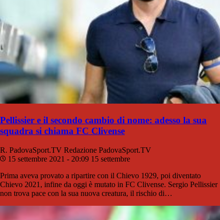
Pellissier e il secondo cambio di nome: adesso la sua
squadra si chiama FC Clivense
R. PadovaSport.TV
Redazione PadovaSport.TV
15 settembre 2021 - 20:09
15 settembre
Prima aveva provato a ripartire con il Chievo 1929, poi diventato
Chievo 2021, infine da oggi è mutato in FC Clivense. Sergio Pellissier
non trova pace con la sua nuova creatura, il rischio di…