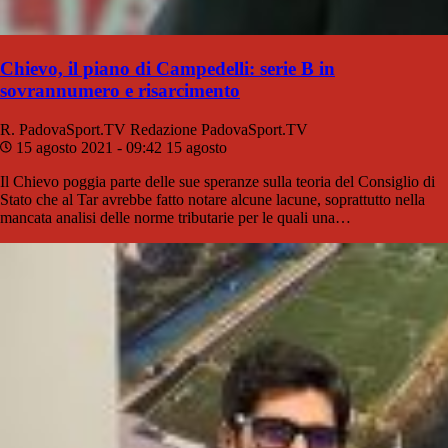
Chievo, il piano di Campedelli: serie B in
sovrannumero e risarcimento
R. PadovaSport.TV
Redazione PadovaSport.TV
15 agosto 2021 - 09:42
15 agosto
Il Chievo poggia parte delle sue speranze sulla teoria del Consiglio di
Stato che al Tar avrebbe fatto notare alcune lacune, soprattutto nella
mancata analisi delle norme tributarie per le quali una…