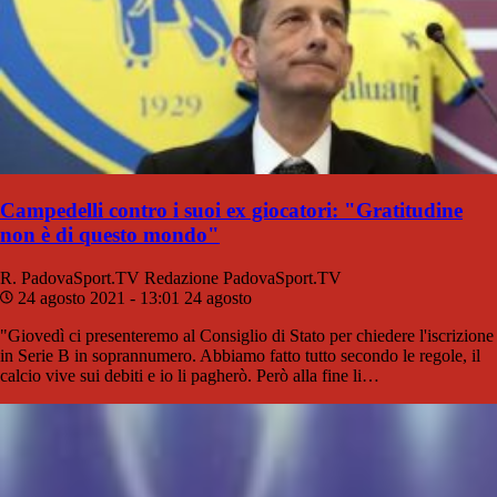
Campedelli contro i suoi ex giocatori: "Gratitudine
non è di questo mondo"
R. PadovaSport.TV
Redazione PadovaSport.TV
24 agosto 2021 - 13:01
24 agosto
"Giovedì ci presenteremo al Consiglio di Stato per chiedere l'iscrizione
in Serie B in soprannumero. Abbiamo fatto tutto secondo le regole, il
calcio vive sui debiti e io li pagherò. Però alla fine li…