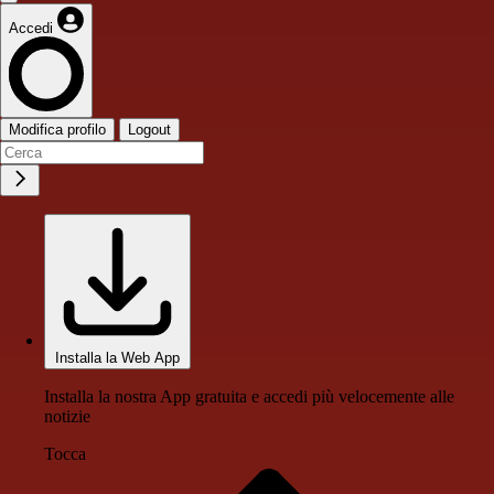
Accedi
Modifica profilo
Logout
Installa la Web App
Installa la nostra App gratuita e accedi più velocemente alle
notizie
Tocca