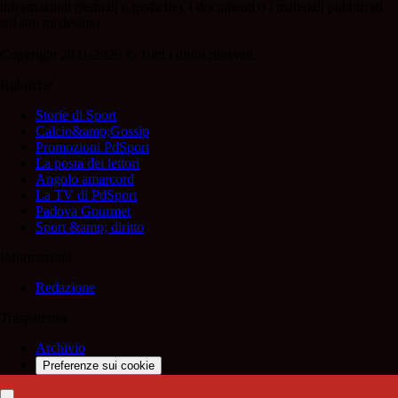
informazioni (testuali o grafiche), i documenti o i materiali pubblicati
sul sito medesimo.
Copyright 2021-2026 © Tutti i diritti riservati.
Rubriche
Storie di Sport
Calcio&amp;Gossip
Promozioni PdSport
La posta dei lettori
Angolo amarcord
La TV di PdSport
Padova Gourmet
Sport &amp; diritto
Informazioni
Redazione
Trasparenza
Archivio
Preferenze sui cookie