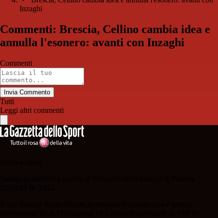
Inzaghi
Commenti: Brescia, Cellino cambia idea e
annulla l'esonero: avanti con Inzaghi
Commenti
Invia Commento
Tutti
Leggi altri commenti
Padova Sport
Testata giornalistica iscritta al Tribunale della Stampa di Padova
28/02/13 N. 2312.
Il sito Padova Sport affiliato al network Gazzanet non è gestito
direttamente RCS Mediagroup ed è unico responsabile di tutte le