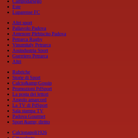
Campodarsego
Este
Luparense FC
Altri sport
Pallavolo Padova
Antenore Plebiscito Padova
Petrarca Rugby
Vinumitaly Petrarca
Assindustria Sport
Guerriero Petrarca
Altri
Rubriche
Storie di Sport
Calcio&amp;Gossip
Promozioni PdSport
La posta dei lettori
Angolo amarcord
La TV di PdSport
Sala stampa TV
Padova Gourmet
Sport &amp; diritto
Calcionapoli1926
Cittaceleste