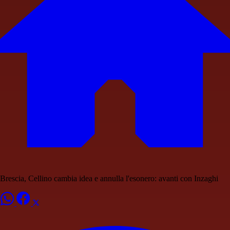
Brescia, Cellino cambia idea e annulla l'esonero: avanti con Inzaghi