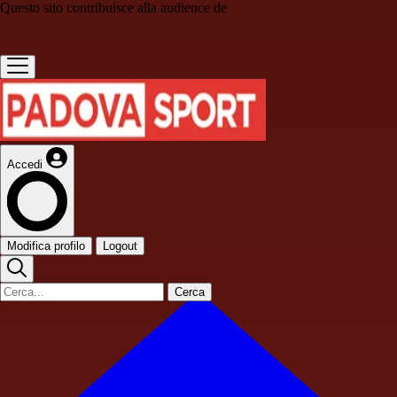
Questo sito contribuisce alla audience de
Accedi
Modifica profilo
Logout
Cerca