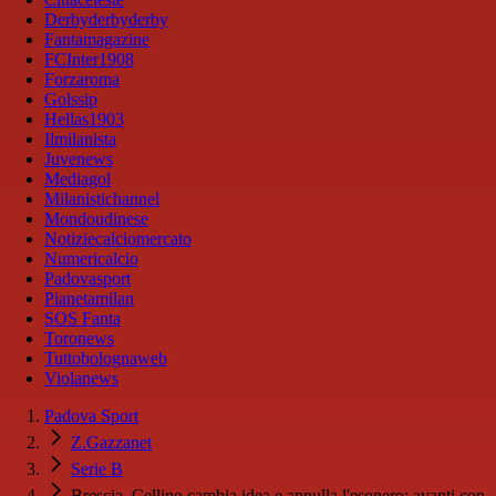
Derbyderbyderby
Fantamagazine
FCInter1908
Forzaroma
Golssip
Hellas1903
Ilmilanista
Juvenews
Mediagol
Milanistichannel
Mondoudinese
Notiziecalciomercato
Numericalcio
Padovasport
Pianetamilan
SOS Fanta
Toronews
Tuttobolognaweb
Violanews
Padova Sport
Z.Gazzanet
Serie B
Brescia, Cellino cambia idea e annulla l'esonero: avanti con