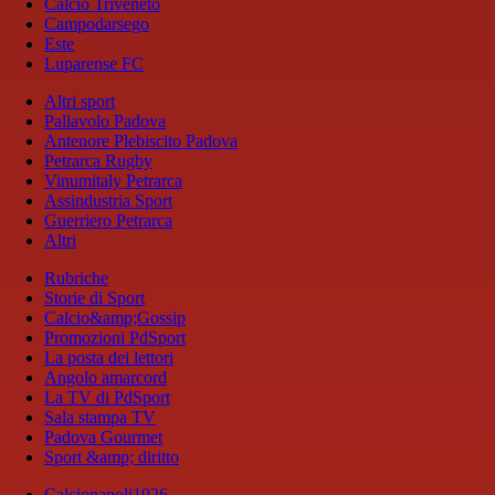
Calcio Triveneto
Campodarsego
Este
Luparense FC
Altri sport
Pallavolo Padova
Antenore Plebiscito Padova
Petrarca Rugby
Vinumitaly Petrarca
Assindustria Sport
Guerriero Petrarca
Altri
Rubriche
Storie di Sport
Calcio&amp;Gossip
Promozioni PdSport
La posta dei lettori
Angolo amarcord
La TV di PdSport
Sala stampa TV
Padova Gourmet
Sport &amp; diritto
Calcionapoli1926