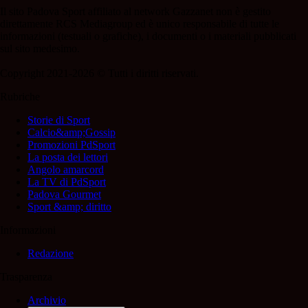
Il sito Padova Sport affiliato al network Gazzanet non è gestito
direttamente RCS Mediagroup ed è unico responsabile di tutte le
informazioni (testuali o grafiche), i documenti o i materiali pubblicati
sul sito medesimo.
Copyright 2021-2026 © Tutti i diritti riservati.
Rubriche
Storie di Sport
Calcio&amp;Gossip
Promozioni PdSport
La posta dei lettori
Angolo amarcord
La TV di PdSport
Padova Gourmet
Sport &amp; diritto
Informazioni
Redazione
Trasparenza
Archivio