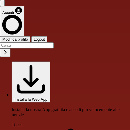
Accedi
Modifica profilo
Logout
Installa la Web App
Installa la nostra App gratuita e accedi più velocemente alle
notizie
Tocca