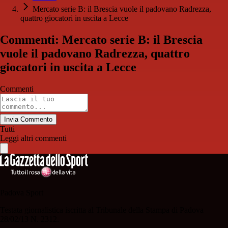
Mercato serie B: il Brescia vuole il padovano Radrezza,
quattro giocatori in uscita a Lecce
Commenti: Mercato serie B: il Brescia
vuole il padovano Radrezza, quattro
giocatori in uscita a Lecce
Commenti
Invia Commento
Tutti
Leggi altri commenti
Padova Sport
Testata giornalistica iscritta al Tribunale della Stampa di Padova
28/02/13 N. 2312.