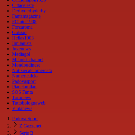
Cittaceleste
Derbyderbyderby
Fantamagazine
FCInter1908
Forzaroma
Golssip
Hellas1903
Ilmilanista
Juvenews
Mediagol
Milanistichannel
Mondoudinese
Notiziecalciomercato
Numericalcio
Padovasport
Pianetamilan
SOS Fanta
Toronews
Tuttobolognaweb
Violanews
Padova Sport
Z.Gazzanet
Serie B