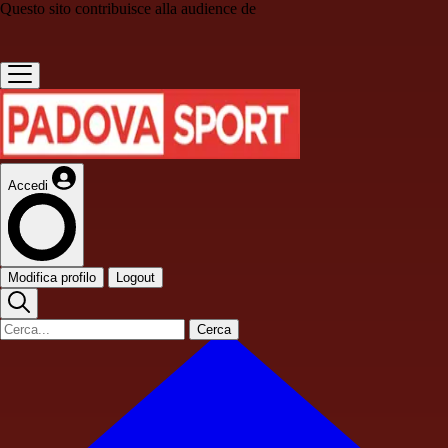
Questo sito contribuisce alla audience de
Accedi
Modifica profilo
Logout
Cerca