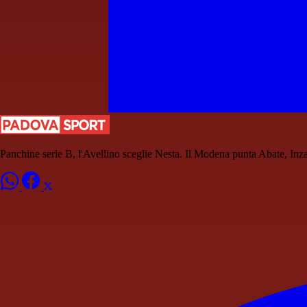
Panchine serie B, l'Avellino sceglie Nesta. Il Modena punta Abate, Inz