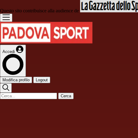
Questo sito contribuisce alla audience de
Accedi
Modifica profilo
Logout
Cerca