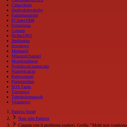
Cittaceleste
Derbyderbyderby
Fantamagazine
FCInter1908
Forzaroma
Golssip
Hellas1903
Ilmilanista
Juvenews
Mediagol
Milanistichannel
Mondoudinese
Notiziecalciomercato
Numericalcio
Padovasport
Pianetamilan
SOS Fanta
Toronews
Tuttobolognaweb
Violanews
Padova Sport
Non solo Padova
Catania con il problema esuberi, Grella: "Molti non vogliono