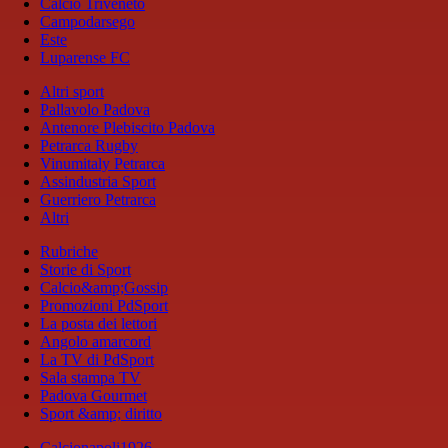
Calcio Triveneto
Campodarsego
Este
Luparense FC
Altri sport
Pallavolo Padova
Antenore Plebiscito Padova
Petrarca Rugby
Vinumitaly Petrarca
Assindustria Sport
Guerriero Petrarca
Altri
Rubriche
Storie di Sport
Calcio&amp;Gossip
Promozioni PdSport
La posta dei lettori
Angolo amarcord
La TV di PdSport
Sala stampa TV
Padova Gourmet
Sport &amp; diritto
Calcionapoli1926