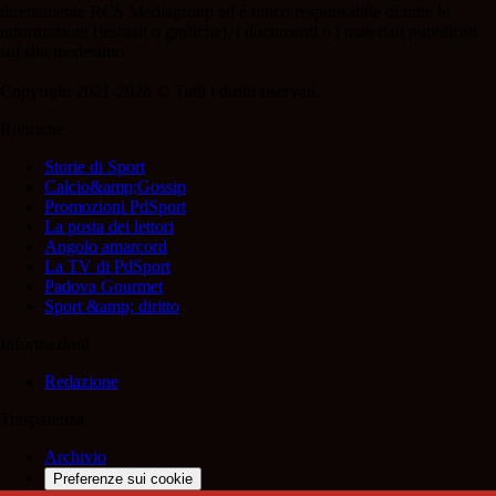
direttamente RCS Mediagroup ed è unico responsabile di tutte le
informazioni (testuali o grafiche), i documenti o i materiali pubblicati
sul sito medesimo.
Copyright 2021-2026 © Tutti i diritti riservati.
Rubriche
Storie di Sport
Calcio&amp;Gossip
Promozioni PdSport
La posta dei lettori
Angolo amarcord
La TV di PdSport
Padova Gourmet
Sport &amp; diritto
Informazioni
Redazione
Trasparenza
Archivio
Preferenze sui cookie