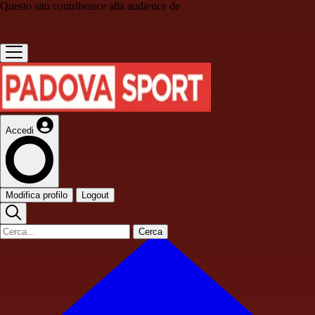
Questo sito contribuisce alla audience de
Accedi
Modifica profilo
Logout
Cerca