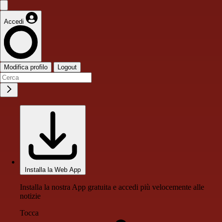
Accedi
Modifica profilo
Logout
Installa la Web App
Installa la nostra App gratuita e accedi più velocemente alle
notizie
Tocca