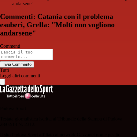
andarsene"
Commenti: Catania con il problema
esuberi, Grella: "Molti non vogliono
andarsene"
Commenti
Invia Commento
Tutti
Leggi altri commenti
Padova Sport
Testata giornalistica iscritta al Tribunale della Stampa di Padova
28/02/13 N. 2312.
Il sito Padova Sport affiliato al network Gazzanet non è gestito