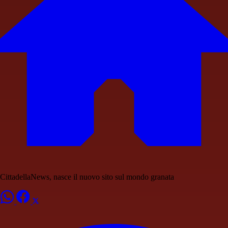
CittadellaNews, nasce il nuovo sito sul mondo granata