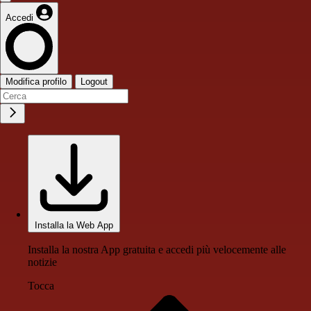
Accedi
Modifica profilo
Logout
Installa la Web App
Installa la nostra App gratuita e accedi più velocemente alle
notizie
Tocca