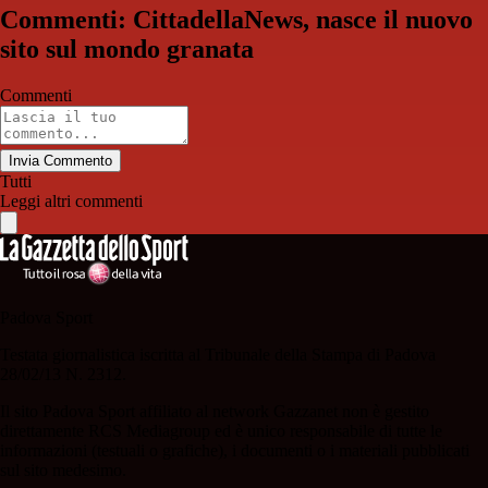
Commenti: CittadellaNews, nasce il nuovo
sito sul mondo granata
Commenti
Invia Commento
Tutti
Leggi altri commenti
Padova Sport
Testata giornalistica iscritta al Tribunale della Stampa di Padova
28/02/13 N. 2312.
Il sito Padova Sport affiliato al network Gazzanet non è gestito
direttamente RCS Mediagroup ed è unico responsabile di tutte le
informazioni (testuali o grafiche), i documenti o i materiali pubblicati
sul sito medesimo.