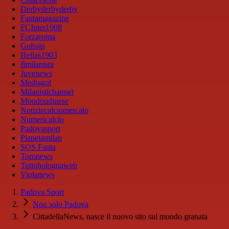
Derbyderbyderby
Fantamagazine
FCInter1908
Forzaroma
Golssip
Hellas1903
Ilmilanista
Juvenews
Mediagol
Milanistichannel
Mondoudinese
Notiziecalciomercato
Numericalcio
Padovasport
Pianetamilan
SOS Fanta
Toronews
Tuttobolognaweb
Violanews
Padova Sport
Non solo Padova
CittadellaNews, nasce il nuovo sito sul mondo granata