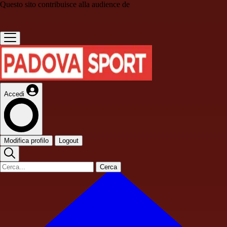
Questo sito contribuisce alla audience de
Accedi
Modifica profilo
Logout
Cerca