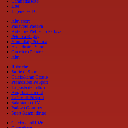
Campodarsego
Este
Luparense FC
Altri sport
Pallavolo Padova
Antenore Plebiscito Padova
Petrarca Rugby
Vinumitaly Petrarca
Assindustria Sport
Guerriero Petrarca
Altri
Rubriche
Storie di Sport
Calcio&amp;Gossip
Promozioni PdSport
La posta dei lettori
Angolo amarcord
La TV di PdSport
Sala stampa TV
Padova Gourmet
Sport &amp; diritto
Calcionapoli1926
Cittaceleste