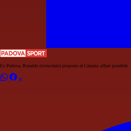
Ex Padova, Ronaldo (svincolato) proposto al Catania: affare possibile