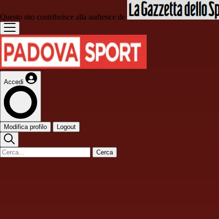
Questo sito contribuisce alla audience de
Accedi
Modifica profilo
Logout
Cerca