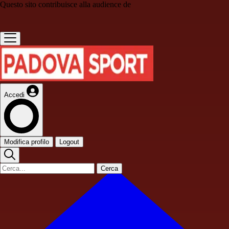
Questo sito contribuisce alla audience de
Accedi
Modifica profilo
Logout
Cerca