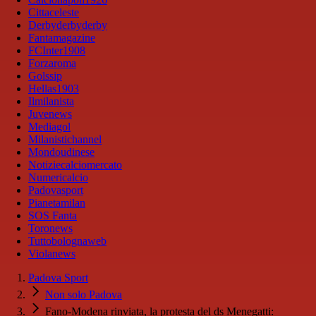
Cittaceleste
Derbyderbyderby
Fantamagazine
FCInter1908
Forzaroma
Golssip
Hellas1903
Ilmilanista
Juvenews
Mediagol
Milanistichannel
Mondoudinese
Notiziecalciomercato
Numericalcio
Padovasport
Pianetamilan
SOS Fanta
Toronews
Tuttobolognaweb
Violanews
Padova Sport
Non solo Padova
Fano-Modena rinviata, la protesta del ds Menegatti: