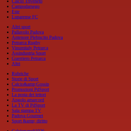
Calcio Triveneto
Campodarsego
Este
Luparense FC
Altri sport
Pallavolo Padova
Antenore Plebiscito Padova
Petrarca Rugby
Vinumitaly Petrarca
Assindustria Sport
Guerriero Petrarca
Altri
Rubriche
Storie di Sport
Calcio&amp;Gossip
Promozioni PdSport
La posta dei lettori
Angolo amarcord
La TV di PdSport
Sala stampa TV
Padova Gourmet
Sport &amp; diritto
Calcionapoli1926