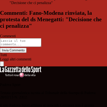
"Decisione che ci penalizza"
Commenti: Fano-Modena rinviata, la
protesta del ds Menegatti: "Decisione che
ci penalizza"
Commenti
Invia Commento
Tutti
Leggi altri commenti
Padova Sport
Testata giornalistica iscritta al Tribunale della Stampa di Padova
28/02/13 N. 2312.
Il sito Padova Sport affiliato al network Gazzanet non è gestito