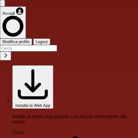
Accedi
Modifica profilo
Logout
Installa la Web App
Installa la nostra App gratuita e accedi più velocemente alle
notizie
Tocca