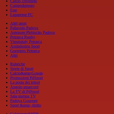
Calcio Triveneto
Campodarsego
Este
Luparense FC
Altri sport
Pallavolo Padova
Antenore Plebiscito Padova
Petrarca Rugby
Vinumitaly Petrarca
Assindustria Sport
Guerriero Petrarca
Altri
Rubriche
Storie di Sport
Calcio&amp;Gossip
Promozioni PdSport
La posta dei lettori
Angolo amarcord
La TV di PdSport
Sala stampa TV
Padova Gourmet
Sport &amp; diritto
Calcionapoli1926