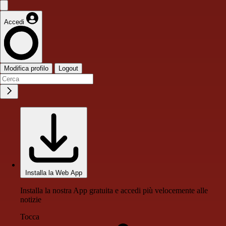
Accedi
Modifica profilo
Logout
Installa la Web App
Installa la nostra App gratuita e accedi più velocemente alle
notizie
Tocca