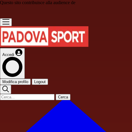
Questo sito contribuisce alla audience de
Accedi
Modifica profilo
Logout
Cerca