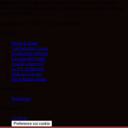
direttamente RCS Mediagroup ed è unico responsabile di tutte le
informazioni (testuali o grafiche), i documenti o i materiali pubblicati
sul sito medesimo.
Copyright 2021-2026 © Tutti i diritti riservati.
Rubriche
Storie di Sport
Calcio&amp;Gossip
Promozioni PdSport
La posta dei lettori
Angolo amarcord
La TV di PdSport
Padova Gourmet
Sport &amp; diritto
Informazioni
Redazione
Trasparenza
Archivio
Preferenze sui cookie