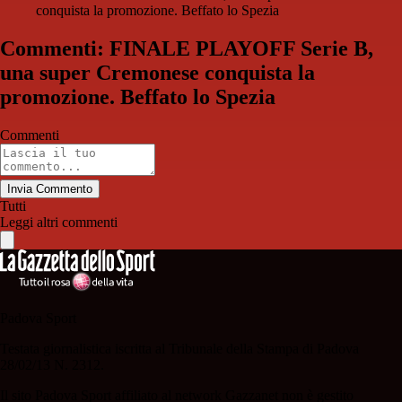
conquista la promozione. Beffato lo Spezia
Commenti: FINALE PLAYOFF Serie B,
una super Cremonese conquista la
promozione. Beffato lo Spezia
Commenti
Invia Commento
Tutti
Leggi altri commenti
Padova Sport
Testata giornalistica iscritta al Tribunale della Stampa di Padova
28/02/13 N. 2312.
Il sito Padova Sport affiliato al network Gazzanet non è gestito