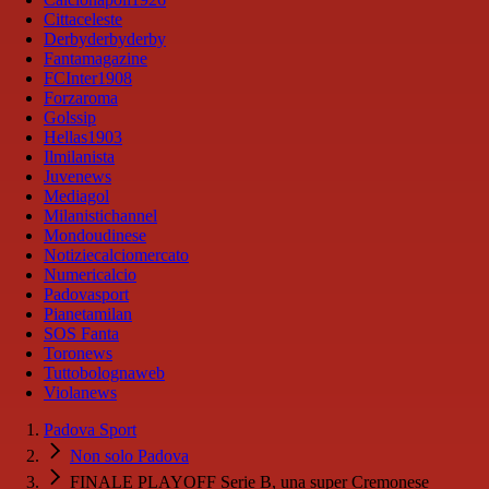
Cittaceleste
Derbyderbyderby
Fantamagazine
FCInter1908
Forzaroma
Golssip
Hellas1903
Ilmilanista
Juvenews
Mediagol
Milanistichannel
Mondoudinese
Notiziecalciomercato
Numericalcio
Padovasport
Pianetamilan
SOS Fanta
Toronews
Tuttobolognaweb
Violanews
Padova Sport
Non solo Padova
FINALE PLAYOFF Serie B, una super Cremonese