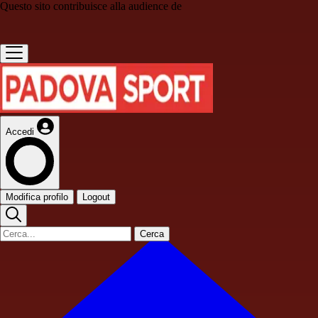
Questo sito contribuisce alla audience de
Accedi
Modifica profilo
Logout
Cerca