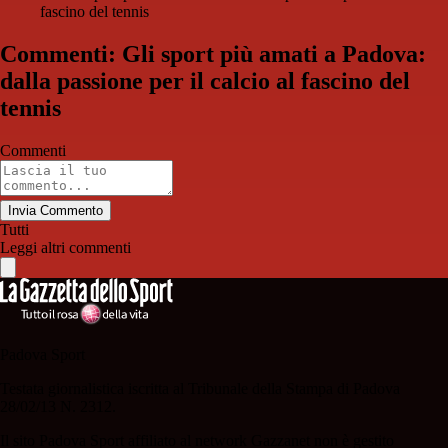
fascino del tennis
Commenti: Gli sport più amati a Padova:
dalla passione per il calcio al fascino del
tennis
Commenti
Invia Commento
Tutti
Leggi altri commenti
Padova Sport
Testata giornalistica iscritta al Tribunale della Stampa di Padova
28/02/13 N. 2312.
Il sito Padova Sport affiliato al network Gazzanet non è gestito