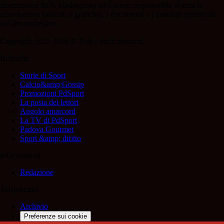
direttamente RCS Mediagroup ed è unico responsabile di tutte le
informazioni (testuali o grafiche), i documenti o i materiali pubblicati
sul sito medesimo.
Copyright 2021-2026 © Tutti i diritti riservati.
Rubriche
Storie di Sport
Calcio&amp;Gossip
Promozioni PdSport
La posta dei lettori
Angolo amarcord
La TV di PdSport
Padova Gourmet
Sport &amp; diritto
Informazioni
Redazione
Trasparenza
Archivio
Preferenze sui cookie