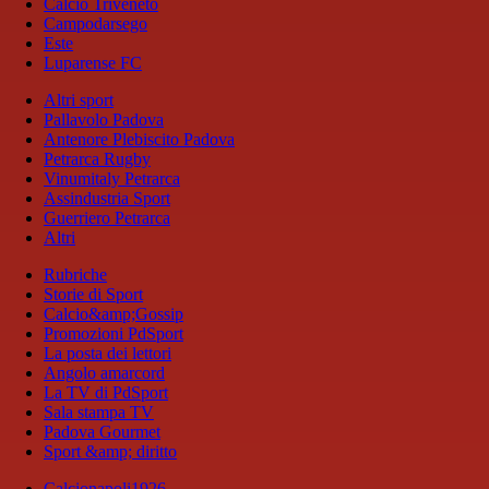
Calcio Triveneto
Campodarsego
Este
Luparense FC
Altri sport
Pallavolo Padova
Antenore Plebiscito Padova
Petrarca Rugby
Vinumitaly Petrarca
Assindustria Sport
Guerriero Petrarca
Altri
Rubriche
Storie di Sport
Calcio&amp;Gossip
Promozioni PdSport
La posta dei lettori
Angolo amarcord
La TV di PdSport
Sala stampa TV
Padova Gourmet
Sport &amp; diritto
Calcionapoli1926