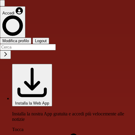
Accedi
Modifica profilo
Logout
Installa la Web App
Installa la nostra App gratuita e accedi più velocemente alle
notizie
Tocca