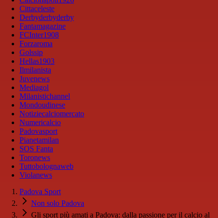
Cittaceleste
Derbyderbyderby
Fantamagazine
FCInter1908
Forzaroma
Golssip
Hellas1903
Ilmilanista
Juvenews
Mediagol
Milanistichannel
Mondoudinese
Notiziecalciomercato
Numericalcio
Padovasport
Pianetamilan
SOS Fanta
Toronews
Tuttobolognaweb
Violanews
Padova Sport
Non solo Padova
Gli sport più amati a Padova: dalla passione per il calcio al