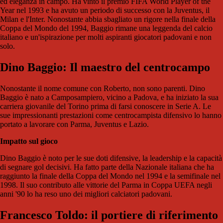
ed eleganza in campo. Ha vinto il premio FIFA World Player of the
Year nel 1993 e ha avuto un periodo di successo con la Juventus, il
Milan e l'Inter. Nonostante abbia sbagliato un rigore nella finale della
Coppa del Mondo del 1994, Baggio rimane una leggenda del calcio
italiano e un'ispirazione per molti aspiranti giocatori padovani e non
solo.
Dino Baggio: Il maestro del centrocampo
Nonostante il nome comune con Roberto, non sono parenti. Dino
Baggio è nato a Camposampiero, vicino a Padova, e ha iniziato la sua
carriera giovanile del Torino prima di farsi conoscere in Serie A. Le
sue impressionanti prestazioni come centrocampista difensivo lo hanno
portato a lavorare con Parma, Juventus e Lazio.
Impatto sul gioco
Dino Baggio è noto per le sue doti difensive, la leadership e la capacità
di segnare gol decisivi. Ha fatto parte della Nazionale italiana che ha
raggiunto la finale della Coppa del Mondo nel 1994 e la semifinale nel
1998. Il suo contributo alle vittorie del Parma in Coppa UEFA negli
anni '90 lo ha reso uno dei migliori calciatori padovani.
Francesco Toldo: il portiere di riferimento