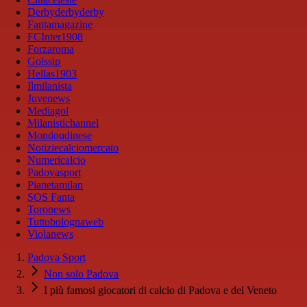
Derbyderbyderby
Fantamagazine
FCInter1908
Forzaroma
Golssip
Hellas1903
Ilmilanista
Juvenews
Mediagol
Milanistichannel
Mondoudinese
Notiziecalciomercato
Numericalcio
Padovasport
Pianetamilan
SOS Fanta
Toronews
Tuttobolognaweb
Violanews
Padova Sport
Non solo Padova
I più famosi giocatori di calcio di Padova e del Veneto