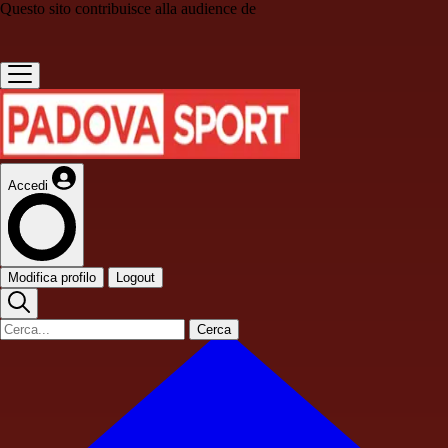
Questo sito contribuisce alla audience de
Accedi
Modifica profilo
Logout
Cerca