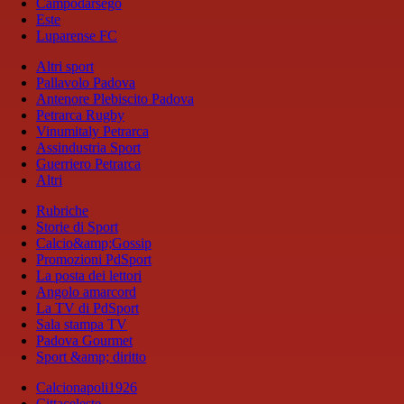
Campodarsego
Este
Luparense FC
Altri sport
Pallavolo Padova
Antenore Plebiscito Padova
Petrarca Rugby
Vinumitaly Petrarca
Assindustria Sport
Guerriero Petrarca
Altri
Rubriche
Storie di Sport
Calcio&amp;Gossip
Promozioni PdSport
La posta dei lettori
Angolo amarcord
La TV di PdSport
Sala stampa TV
Padova Gourmet
Sport &amp; diritto
Calcionapoli1926
Cittaceleste