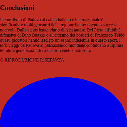
Conclusioni
Il contributo di Padova al calcio italiano e internazionale è
significativo: molti giocatori della regione hanno ottenuto successi
notevoli. Dallo status leggendario di Alessandro Del Piero all'abilità
difensiva di Dino Baggio e all'eroismo dei portieri di Francesco Toldo,
questi giocatori hanno lasciato un segno indelebile in questo sport. I
loro viaggi da Padova al palcoscenico mondiale continuano a ispirare
le future generazioni di calciatori veneti e non solo.
© RIPRODUZIONE RISERVATA