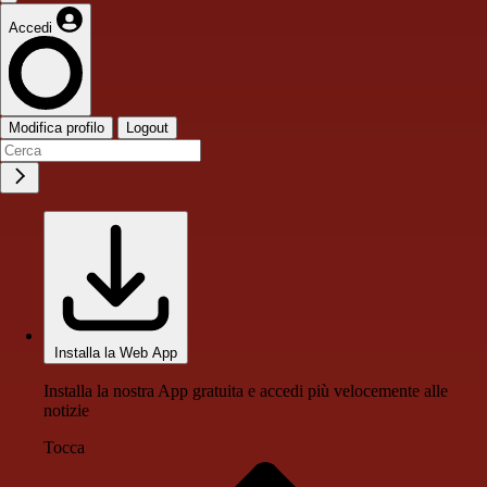
Accedi
Modifica profilo
Logout
Installa la Web App
Installa la nostra App gratuita e accedi più velocemente alle
notizie
Tocca