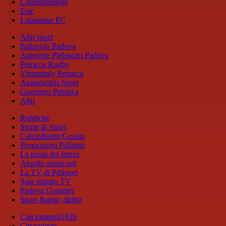
Campodarsego
Este
Luparense FC
Altri sport
Pallavolo Padova
Antenore Plebiscito Padova
Petrarca Rugby
Vinumitaly Petrarca
Assindustria Sport
Guerriero Petrarca
Altri
Rubriche
Storie di Sport
Calcio&amp;Gossip
Promozioni PdSport
La posta dei lettori
Angolo amarcord
La TV di PdSport
Sala stampa TV
Padova Gourmet
Sport &amp; diritto
Calcionapoli1926
Cittaceleste