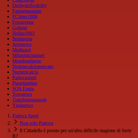
Derbyderbyderby
Fantamagazine
FCInter1908
Forzaroma
Golssip
Hellas1903
Ilmilanista
Juvenews
Mediagol
Milanistichannel
Mondoudinese
Notiziecalciomercato
Numericalcio
Padovasport
Pianetamilan
SOS Fanta
Toronews
Tuttobolognaweb
Violanews
Padova Sport
Non solo Padova
Il Cittadella è pronto per un'altra difficile stagione di Serie
B?