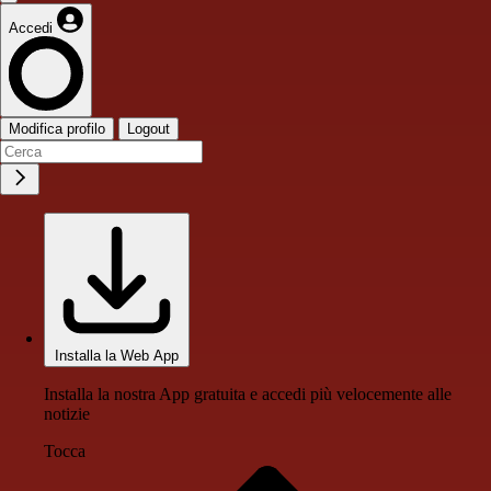
Accedi
Modifica profilo
Logout
Installa la Web App
Installa la nostra App gratuita e accedi più velocemente alle
notizie
Tocca