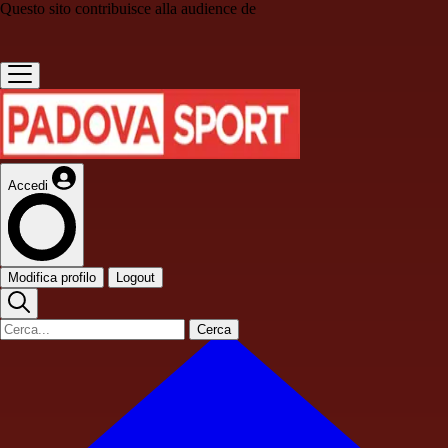
Questo sito contribuisce alla audience de
Accedi
Modifica profilo
Logout
Cerca