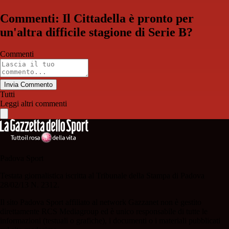
Commenti: Il Cittadella è pronto per
un'altra difficile stagione di Serie B?
Commenti
Invia Commento
Tutti
Leggi altri commenti
Padova Sport
Testata giornalistica iscritta al Tribunale della Stampa di Padova
28/02/13 N. 2312.
Il sito Padova Sport affiliato al network Gazzanet non è gestito
direttamente RCS Mediagroup ed è unico responsabile di tutte le
informazioni (testuali o grafiche), i documenti o i materiali pubblicati