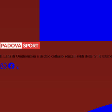
Il Lens di Oughourlian a rischio collasso senza i soldi delle tv: le ultime