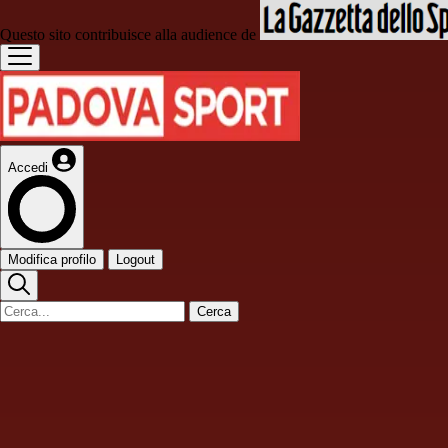
Questo sito contribuisce alla audience de
Accedi
Modifica profilo
Logout
Cerca