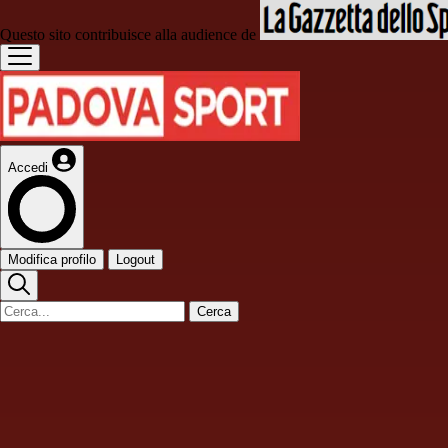
Questo sito contribuisce alla audience de
Accedi
Modifica profilo
Logout
Cerca