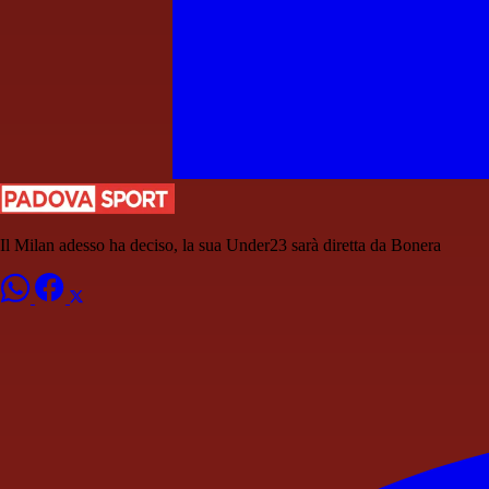
Il Milan adesso ha deciso, la sua Under23 sarà diretta da Bonera