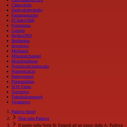
Cittaceleste
Derbyderbyderby
Fantamagazine
FCInter1908
Forzaroma
Golssip
Hellas1903
Ilmilanista
Juvenews
Mediagol
Milanistichannel
Mondoudinese
Notiziecalciomercato
Numericalcio
Padovasport
Pianetamilan
SOS Fanta
Toronews
Tuttobolognaweb
Violanews
Padova Sport
Non solo Padova
Il punto sulla Serie B: Empoli ad un passo dalla A, Padova