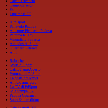
Calcio Triveneto
Campodarsego
Este
Luparense FC
Altri sport
Pallavolo Padova
Antenore Plebiscito Padova
Petrarca Rugby
Vinumitaly Petrarca
Assindustria Sport
Guerriero Petrarca
Altri
Rubriche
Storie di Sport
Calcio&amp;Gossip
Promozioni PdSport
La posta dei lettori
Angolo amarcord
La TV di PdSport
Sala stampa TV
Padova Gourmet
Sport &amp; diritto
Calcionapoli1926