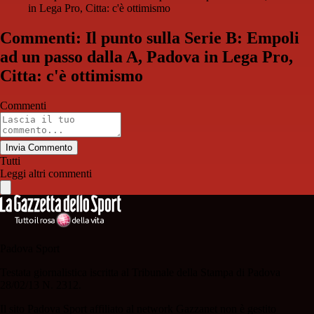
in Lega Pro, Citta: c'è ottimismo
Commenti: Il punto sulla Serie B: Empoli
ad un passo dalla A, Padova in Lega Pro,
Citta: c'è ottimismo
Commenti
Invia Commento
Tutti
Leggi altri commenti
Padova Sport
Testata giornalistica iscritta al Tribunale della Stampa di Padova
28/02/13 N. 2312.
Il sito Padova Sport affiliato al network Gazzanet non è gestito