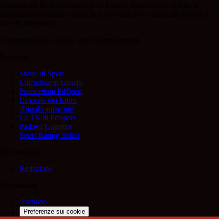
direttamente RCS Mediagroup ed è unico responsabile di tutte le
informazioni (testuali o grafiche), i documenti o i materiali pubblicati
sul sito medesimo.
Copyright 2021-2026 © Tutti i diritti riservati.
Rubriche
Storie di Sport
Calcio&amp;Gossip
Promozioni PdSport
La posta dei lettori
Angolo amarcord
La TV di PdSport
Padova Gourmet
Sport &amp; diritto
Informazioni
Redazione
Trasparenza
Archivio
Preferenze sui cookie