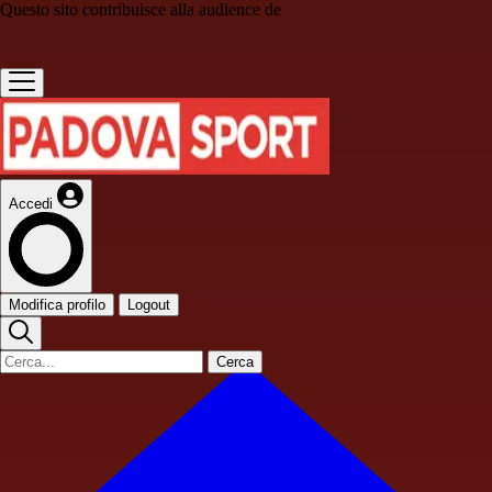
Questo sito contribuisce alla audience de
Accedi
Modifica profilo
Logout
Cerca