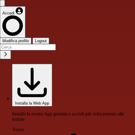
Accedi
Modifica profilo
Logout
Installa la Web App
Installa la nostra App gratuita e accedi più velocemente alle
notizie
Tocca