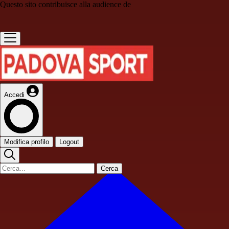
Questo sito contribuisce alla audience de
Accedi
Modifica profilo
Logout
Cerca