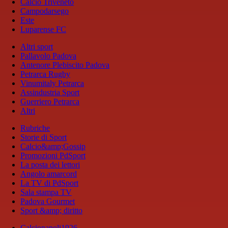
Calcio Triveneto
Campodarsego
Este
Luparense FC
Altri sport
Pallavolo Padova
Antenore Plebiscito Padova
Petrarca Rugby
Vinumitaly Petrarca
Assindustria Sport
Guerriero Petrarca
Altri
Rubriche
Storie di Sport
Calcio&amp;Gossip
Promozioni PdSport
La posta dei lettori
Angolo amarcord
La TV di PdSport
Sala stampa TV
Padova Gourmet
Sport &amp; diritto
Calcionapoli1926