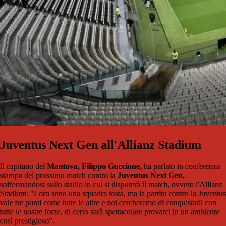
Juventus Next Gen all'Allianz Stadium
Il capitano del
Mantova, Filippo Guccione,
ha parlato in conferenza
stampa del prossimo match contro la
Juventus Next Gen,
soffermandosi sullo stadio in cui si disputerà il match, ovvero l'Allianz
Stadium: "Loro sono una squadra tosta, ma la partita contro la Juventus
vale tre punti come tutte le altre e noi cercheremo di conquistarli con
tutte le nostre forze, di certo sarà spettacolare provarci in un ambiente
così prestigioso".