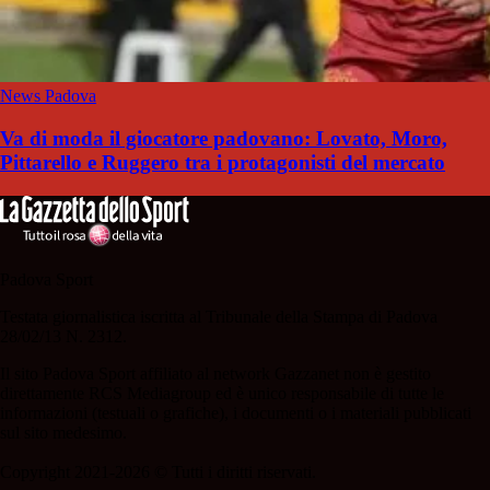
News Padova
Va di moda il giocatore padovano: Lovato, Moro,
Pittarello e Ruggero tra i protagonisti del mercato
Padova Sport
Testata giornalistica iscritta al Tribunale della Stampa di Padova
28/02/13 N. 2312.
Il sito Padova Sport affiliato al network Gazzanet non è gestito
direttamente RCS Mediagroup ed è unico responsabile di tutte le
informazioni (testuali o grafiche), i documenti o i materiali pubblicati
sul sito medesimo.
Copyright 2021-2026 © Tutti i diritti riservati.