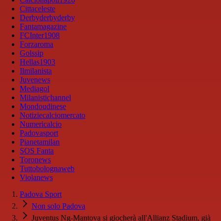
Cittaceleste
Derbyderbyderby
Fantamagazine
FCInter1908
Forzaroma
Golssip
Hellas1903
Ilmilanista
Juvenews
Mediagol
Milanistichannel
Mondoudinese
Notiziecalciomercato
Numericalcio
Padovasport
Pianetamilan
SOS Fanta
Toronews
Tuttobolognaweb
Violanews
Padova Sport
Non solo Padova
Juventus Ng-Mantova si giocherà all'Allianz Stadium, già