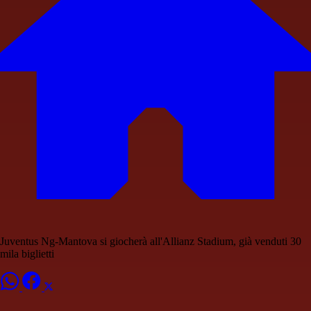
Juventus Ng-Mantova si giocherà all'Allianz Stadium, già venduti 30
mila biglietti