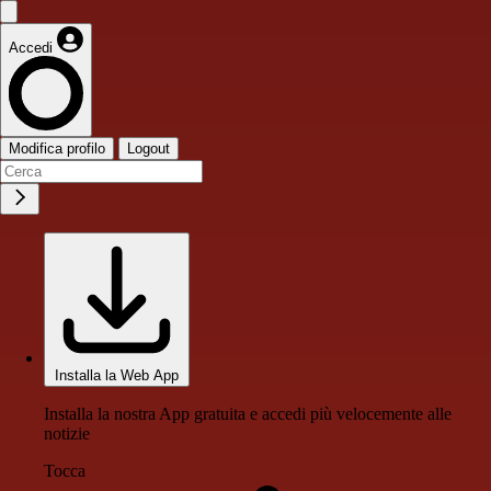
Accedi
Modifica profilo
Logout
Installa la Web App
Installa la nostra App gratuita e accedi più velocemente alle
notizie
Tocca