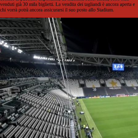
venduti già 30 mila biglietti. La vendita dei tagliandi è ancora aperta e
chi vorrà potrà ancora assicurarsi il suo posto allo Stadium.