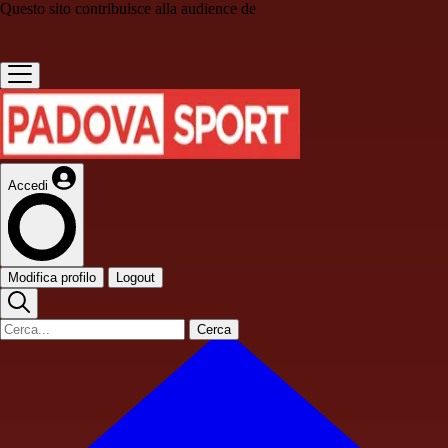
Questo sito contribuisce alla audience de
Accedi
Modifica profilo
Logout
Cerca