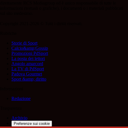
direttamente RCS Mediagroup ed è unico responsabile di tutte le
informazioni (testuali o grafiche), i documenti o i materiali pubblicati
sul sito medesimo.
Copyright 2021-2026 © Tutti i diritti riservati.
Rubriche
Storie di Sport
Calcio&amp;Gossip
Promozioni PdSport
La posta dei lettori
Angolo amarcord
La TV di PdSport
Padova Gourmet
Sport &amp; diritto
Informazioni
Redazione
Trasparenza
Archivio
Preferenze sui cookie