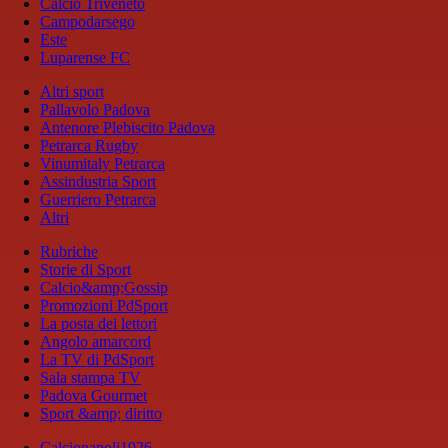
Calcio Triveneto
Campodarsego
Este
Luparense FC
Altri sport
Pallavolo Padova
Antenore Plebiscito Padova
Petrarca Rugby
Vinumitaly Petrarca
Assindustria Sport
Guerriero Petrarca
Altri
Rubriche
Storie di Sport
Calcio&amp;Gossip
Promozioni PdSport
La posta dei lettori
Angolo amarcord
La TV di PdSport
Sala stampa TV
Padova Gourmet
Sport &amp; diritto
Calcionapoli1926