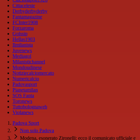
Cittaceleste
Derbyderbyderby
Fantamagazine
FCInter1908
Forzaroma
Golssip
Hellas1903
Ilmilanista
Juvenews
Mediagol
Milanistichannel
Mondoudinese
Notiziecalciomercato
Numericalcio
Padovasport
Pianetamilan
SOS Fanta
Toronews
Tuttobolognaweb
Violanews
Padova Sport
Non solo Padova
Modena, esonerato Zironelli: ecco il comunicato ufficiale e