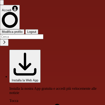
Accedi
Modifica profilo
Logout
Installa la Web App
Installa la nostra App gratuita e accedi più velocemente alle
notizie
Tocca