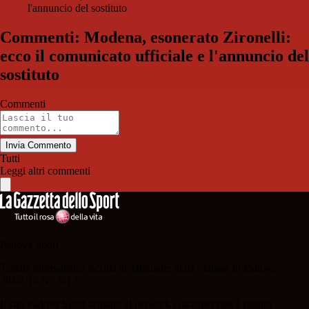
l'annuncio del sostituto
Commenti: Modena, esonerato Zironelli:
ecco il comunicato ufficiale e l'annuncio del
sostituto
Commenti
Invia Commento
Tutti
Leggi altri commenti
Padova Sport
Testata giornalistica iscritta al Tribunale della Stampa di Padova
28/02/13 N. 2312.
Il sito Padova Sport affiliato al network Gazzanet non è gestito