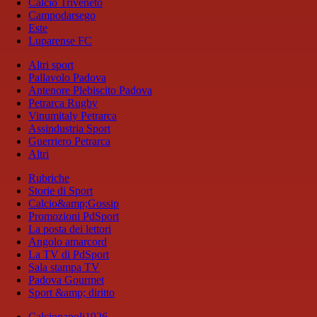
Calcio Triveneto
Campodarsego
Este
Luparense FC
Altri sport
Pallavolo Padova
Antenore Plebiscito Padova
Petrarca Rugby
Vinumitaly Petrarca
Assindustria Sport
Guerriero Petrarca
Altri
Rubriche
Storie di Sport
Calcio&amp;Gossip
Promozioni PdSport
La posta dei lettori
Angolo amarcord
La TV di PdSport
Sala stampa TV
Padova Gourmet
Sport &amp; diritto
Calcionapoli1926