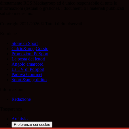
direttamente RCS Mediagroup ed è unico responsabile di tutte le
informazioni (testuali o grafiche), i documenti o i materiali pubblicati
sul sito medesimo.
Copyright 2021-2026 © Tutti i diritti riservati.
Rubriche
Storie di Sport
Calcio&amp;Gossip
Promozioni PdSport
La posta dei lettori
Angolo amarcord
La TV di PdSport
Padova Gourmet
Sport &amp; diritto
Informazioni
Redazione
Trasparenza
Archivio
Preferenze sui cookie