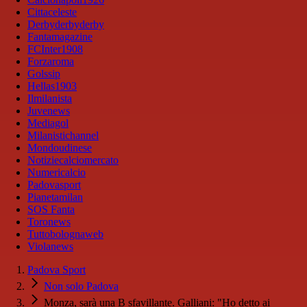
Cittaceleste
Derbyderbyderby
Fantamagazine
FCInter1908
Forzaroma
Golssip
Hellas1903
Ilmilanista
Juvenews
Mediagol
Milanistichannel
Mondoudinese
Notiziecalciomercato
Numericalcio
Padovasport
Pianetamilan
SOS Fanta
Toronews
Tuttobolognaweb
Violanews
Padova Sport
Non solo Padova
Monza, sarà una B sfavillante. Galliani: "Ho detto ai