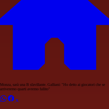
Monza, sarà una B sfavillante. Galliani: "Ho detto ai giocatori che se
arriveremo quarti avremo fallito"