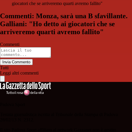
giocatori che se arriveremo quarti avremo fallito"
Commenti: Monza, sarà una B sfavillante.
Galliani: "Ho detto ai giocatori che se
arriveremo quarti avremo fallito"
Commenti
Invia Commento
Tutti
Leggi altri commenti
Padova Sport
Testata giornalistica iscritta al Tribunale della Stampa di Padova
28/02/13 N. 2312.
Il sito Padova Sport affiliato al network Gazzanet non è gestito