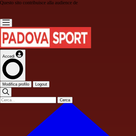
Questo sito contribuisce alla audience de
Accedi
Modifica profilo
Logout
Cerca