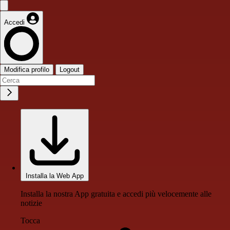
Accedi
Modifica profilo
Logout
Installa la Web App
Installa la nostra App gratuita e accedi più velocemente alle
notizie
Tocca