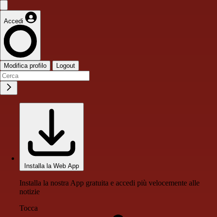
Accedi
Modifica profilo
Logout
Installa la Web App
Installa la nostra App gratuita e accedi più velocemente alle
notizie
Tocca