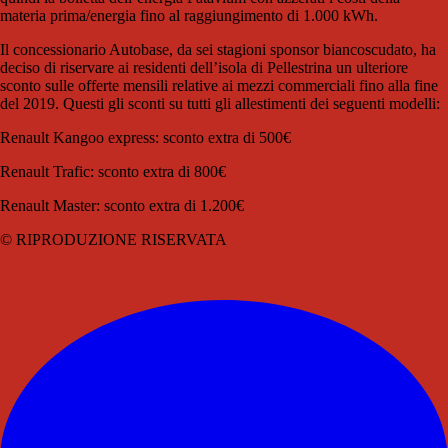
materia prima/energia fino al raggiungimento di 1.000 kWh.
Il concessionario Autobase, da sei stagioni sponsor biancoscudato, ha
deciso di riservare ai residenti dell’isola di Pellestrina un ulteriore
sconto sulle offerte mensili relative ai mezzi commerciali fino alla fine
del 2019. Questi gli sconti su tutti gli allestimenti dei seguenti modelli:
Renault Kangoo express: sconto extra di 500€
Renault Trafic: sconto extra di 800€
Renault Master: sconto extra di 1.200€
© RIPRODUZIONE RISERVATA