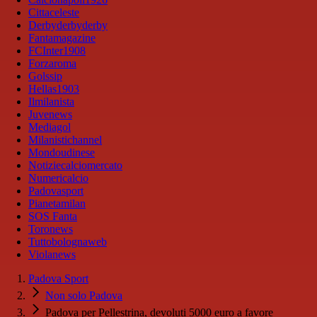
Cittaceleste
Derbyderbyderby
Fantamagazine
FCInter1908
Forzaroma
Golssip
Hellas1903
Ilmilanista
Juvenews
Mediagol
Milanistichannel
Mondoudinese
Notiziecalciomercato
Numericalcio
Padovasport
Pianetamilan
SOS Fanta
Toronews
Tuttobolognaweb
Violanews
Padova Sport
Non solo Padova
Padova per Pellestrina, devoluti 5000 euro a favore