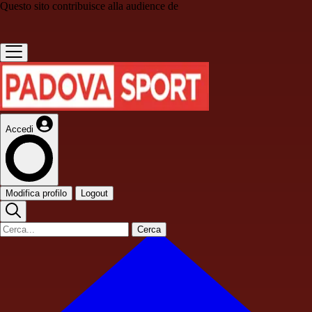
Questo sito contribuisce alla audience de
Accedi
Modifica profilo
Logout
Cerca