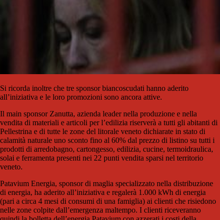
Si ricorda inoltre che tre sponsor biancoscudati hanno aderito
all’iniziativa e le loro promozioni sono ancora attive.
Il main sponsor Zanutta, azienda leader nella produzione e nella
vendita di materiali e articoli per l’edilizia riserverà a tutti gli abitanti di
Pellestrina e di tutte le zone del litorale veneto dichiarate in stato di
calamità naturale uno sconto fino al 60% dal prezzo di listino su tutti i
prodotti di arredobagno, cartongesso, edilizia, cucine, termoidraulica,
solai e ferramenta presenti nei 22 punti vendita sparsi nel territorio
veneto.
Patavium Energia, sponsor di maglia specializzato nella distribuzione
di energia, ha aderito all’iniziativa e regalerà 1.000 kWh di energia
(pari a circa 4 mesi di consumi di una famiglia) ai clienti che risiedono
nelle zone colpite dall’emergenza maltempo. I clienti riceveranno
quindi la bolletta dell’energia Patavium con azzerati i costi della