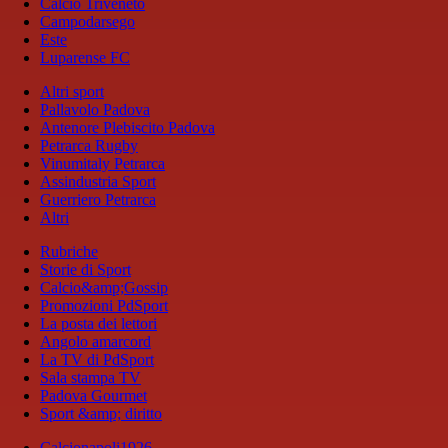
Calcio Triveneto
Campodarsego
Este
Luparense FC
Altri sport
Pallavolo Padova
Antenore Plebiscito Padova
Petrarca Rugby
Vinumitaly Petrarca
Assindustria Sport
Guerriero Petrarca
Altri
Rubriche
Storie di Sport
Calcio&amp;Gossip
Promozioni PdSport
La posta dei lettori
Angolo amarcord
La TV di PdSport
Sala stampa TV
Padova Gourmet
Sport &amp; diritto
Calcionapoli1926