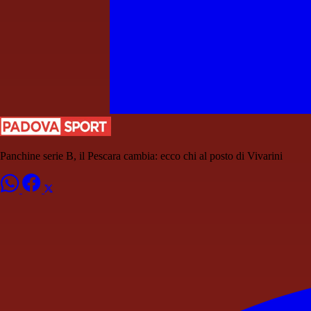
Panchine serie B, il Pescara cambia: ecco chi al posto di Vivarini