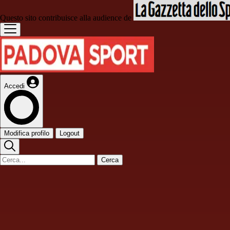
Questo sito contribuisce alla audience de
Accedi
Modifica profilo
Logout
Cerca