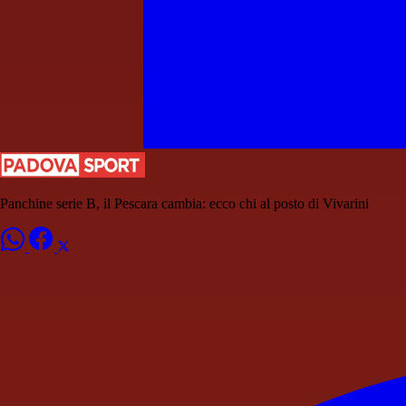
Panchine serie B, il Pescara cambia: ecco chi al posto di Vivarini