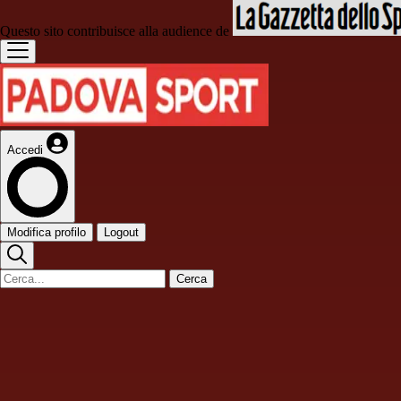
Questo sito contribuisce alla audience de
Accedi
Modifica profilo
Logout
Cerca