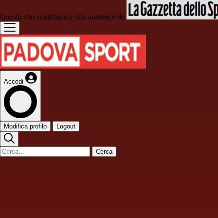
Questo sito contribuisce alla audience de
Accedi
Modifica profilo
Logout
Cerca