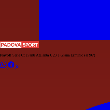
Playoff Serie C: avanti Atalanta U23 e Giana Erminio (al 96')