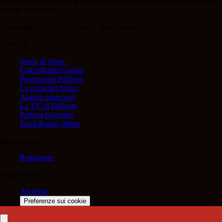
informazioni (testuali o grafiche), i documenti o i materiali pubblicati
sul sito medesimo.
Copyright 2021-2026 © Tutti i diritti riservati.
Rubriche
Storie di Sport
Calcio&amp;Gossip
Promozioni PdSport
La posta dei lettori
Angolo amarcord
La TV di PdSport
Padova Gourmet
Sport &amp; diritto
Informazioni
Redazione
Trasparenza
Archivio
Preferenze sui cookie