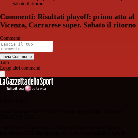
Sabato il ritorno
Commenti: Risultati playoff: primo atto al
Vicenza, Carrarese super. Sabato il ritorno
Commenti
Invia Commento
Tutti
Leggi altri commenti
Padova Sport
Testata giornalistica iscritta al Tribunale della Stampa di Padova
28/02/13 N. 2312.
Il sito Padova Sport affiliato al network Gazzanet non è gestito
direttamente RCS Mediagroup ed è unico responsabile di tutte le