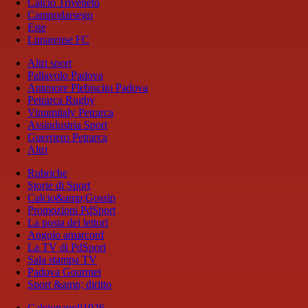
Calcio Triveneto
Campodarsego
Este
Luparense FC
Altri sport
Pallavolo Padova
Antenore Plebiscito Padova
Petrarca Rugby
Vinumitaly Petrarca
Assindustria Sport
Guerriero Petrarca
Altri
Rubriche
Storie di Sport
Calcio&amp;Gossip
Promozioni PdSport
La posta dei lettori
Angolo amarcord
La TV di PdSport
Sala stampa TV
Padova Gourmet
Sport &amp; diritto
Calcionapoli1926