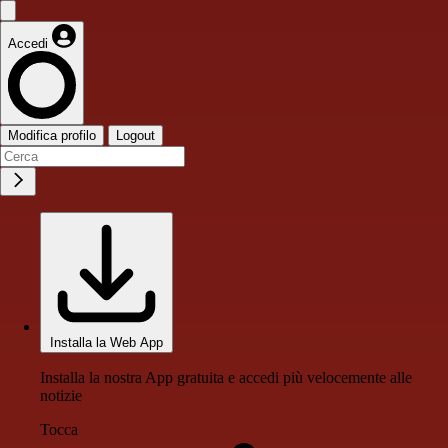
Accedi
Modifica profilo
Logout
Installa la Web App
Installa la nostra App gratuita e accedi più velocemente alle
notizie
Tocca