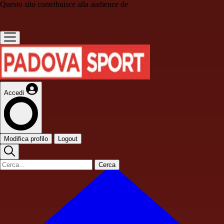
Questo sito contribuisce alla audience de
Accedi
Modifica profilo
Logout
Cerca