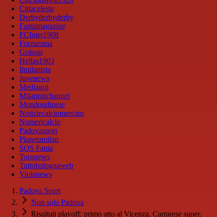
Cittaceleste
Derbyderbyderby
Fantamagazine
FCInter1908
Forzaroma
Golssip
Hellas1903
Ilmilanista
Juvenews
Mediagol
Milanistichannel
Mondoudinese
Notiziecalciomercato
Numericalcio
Padovasport
Pianetamilan
SOS Fanta
Toronews
Tuttobolognaweb
Violanews
Padova Sport
Non solo Padova
Risultati playoff: primo atto al Vicenza, Carrarese super.