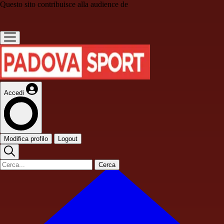
Questo sito contribuisce alla audience de
Accedi
Modifica profilo
Logout
Cerca