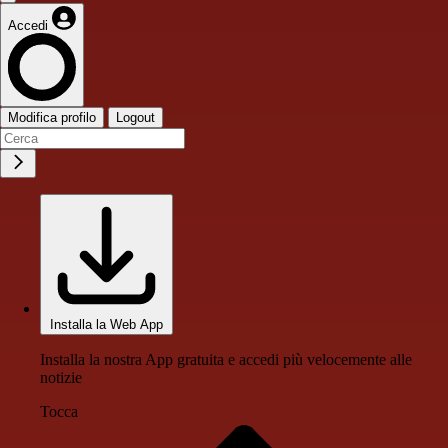
Accedi
Modifica profilo
Logout
Installa la Web App
Installa la nostra App gratuita e accedi più velocemente alle
notizie
Tocca