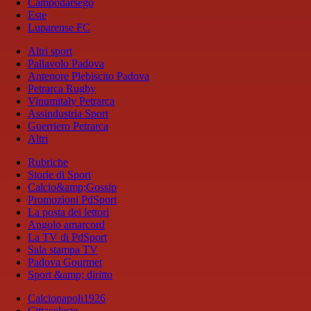
Campodarsego
Este
Luparense FC
Altri sport
Pallavolo Padova
Antenore Plebiscito Padova
Petrarca Rugby
Vinumitaly Petrarca
Assindustria Sport
Guerriero Petrarca
Altri
Rubriche
Storie di Sport
Calcio&amp;Gossip
Promozioni PdSport
La posta dei lettori
Angolo amarcord
La TV di PdSport
Sala stampa TV
Padova Gourmet
Sport &amp; diritto
Calcionapoli1926
Cittaceleste