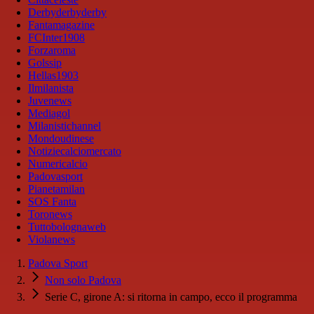
Derbyderbyderby
Fantamagazine
FCInter1908
Forzaroma
Golssip
Hellas1903
Ilmilanista
Juvenews
Mediagol
Milanistichannel
Mondoudinese
Notiziecalciomercato
Numericalcio
Padovasport
Pianetamilan
SOS Fanta
Toronews
Tuttobolognaweb
Violanews
Padova Sport
Non solo Padova
Serie C, girone A: si ritorna in campo, ecco il programma