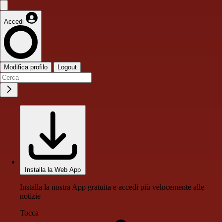
Accedi
Modifica profilo
Logout
Installa la Web App
Installa la nostra App gratuita e accedi più velocemente alle
notizie
Tocca