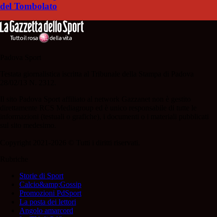
del Tombolato
Padova Sport
Testata giornalistica iscritta al Tribunale della Stampa di Padova
28/02/13 N. 2312.
Il sito Padova Sport affiliato al network Gazzanet non è gestito
direttamente RCS Mediagroup ed è unico responsabile di tutte le
informazioni (testuali o grafiche), i documenti o i materiali pubblicati
sul sito medesimo.
Copyright 2021-2026 © Tutti i diritti riservati.
Rubriche
Storie di Sport
Calcio&amp;Gossip
Promozioni PdSport
La posta dei lettori
Angolo amarcord