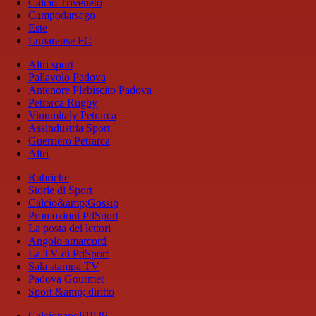
Calcio Triveneto
Campodarsego
Este
Luparense FC
Altri sport
Pallavolo Padova
Antenore Plebiscito Padova
Petrarca Rugby
Vinumitaly Petrarca
Assindustria Sport
Guerriero Petrarca
Altri
Rubriche
Storie di Sport
Calcio&amp;Gossip
Promozioni PdSport
La posta dei lettori
Angolo amarcord
La TV di PdSport
Sala stampa TV
Padova Gourmet
Sport &amp; diritto
Calcionapoli1926