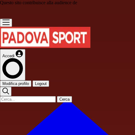
Questo sito contribuisce alla audience de
Accedi
Modifica profilo
Logout
Cerca