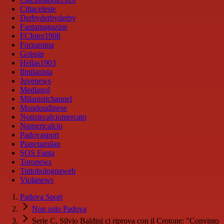
Cittaceleste
Derbyderbyderby
Fantamagazine
FCInter1908
Forzaroma
Golssip
Hellas1903
Ilmilanista
Juvenews
Mediagol
Milanistichannel
Mondoudinese
Notiziecalciomercato
Numericalcio
Padovasport
Pianetamilan
SOS Fanta
Toronews
Tuttobolognaweb
Violanews
Padova Sport
Non solo Padova
Serie C, Silvio Baldini ci riprova con il Crotone: "Convinto