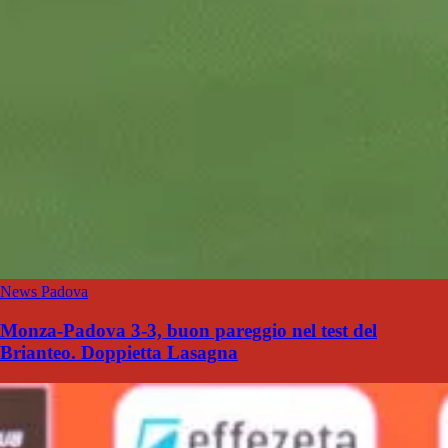
News Padova
Monza-Padova 3-3, buon pareggio nel test del
Brianteo. Doppietta Lasagna