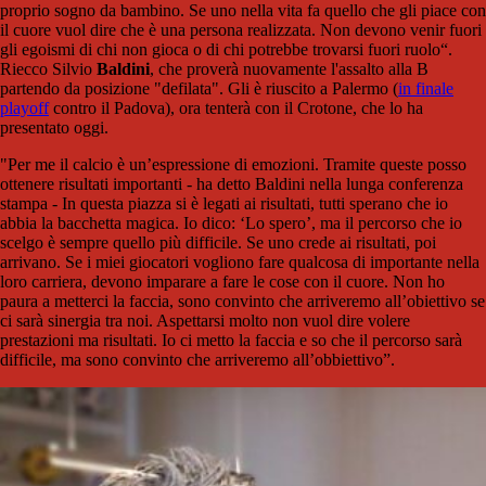
proprio sogno da bambino. Se uno nella vita fa quello che gli piace con
il cuore vuol dire che è una persona realizzata. Non devono venir fuori
gli egoismi di chi non gioca o di chi potrebbe trovarsi fuori ruolo“.
Riecco Silvio
Baldini
, che proverà nuovamente l'assalto alla B
partendo da posizione "defilata". Gli è riuscito a Palermo (
in finale
playoff
contro il Padova), ora tenterà con il Crotone, che lo ha
presentato oggi.
"Per me il calcio è un’espressione di emozioni. Tramite queste posso
ottenere risultati importanti
-
ha detto Baldini nella lunga conferenza
stampa
-
In questa piazza si è legati ai risultati, tutti sperano che io
abbia la bacchetta magica. Io dico: ‘Lo spero’, ma il percorso che io
scelgo è sempre quello più difficile. Se uno crede ai risultati, poi
arrivano. Se i miei giocatori vogliono fare qualcosa di importante nella
loro carriera, devono imparare a fare le cose con il cuore. Non ho
paura a metterci la faccia, sono convinto che arriveremo all’obiettivo se
ci sarà sinergia tra noi. Aspettarsi molto non vuol dire volere
prestazioni ma risultati. Io ci metto la faccia e so che il percorso sarà
difficile, ma sono convinto che arriveremo all’obbiettivo”.