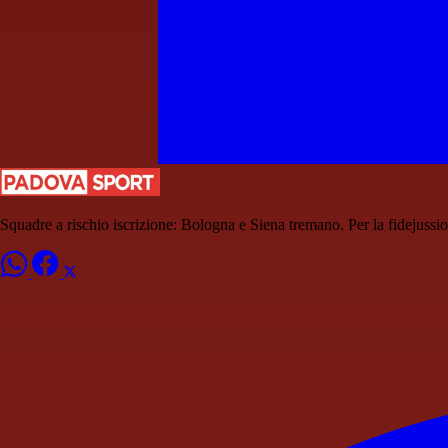
Squadre a rischio iscrizione: Bologna e Siena tremano. Per la fidejussi