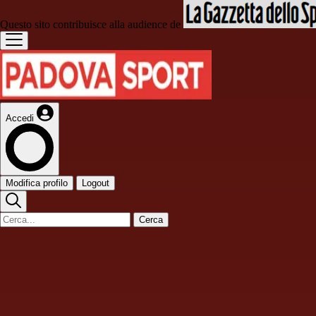
Questo sito contribuisce alla audience de
Accedi
Modifica profilo
Logout
Cerca