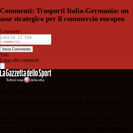
Commenti: Trasporti Italia-Germania: un
asse strategico per il commercio europeo
Commenti
Invia Commento
Tutti
Leggi altri commenti
Padova Sport
Testata giornalistica iscritta al Tribunale della Stampa di Padova
28/02/13 N. 2312.
Il sito Padova Sport affiliato al network Gazzanet non è gestito
direttamente RCS Mediagroup ed è unico responsabile di tutte le
informazioni (testuali o grafiche), i documenti o i materiali pubblicati