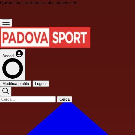
Questo sito contribuisce alla audience de
Accedi
Modifica profilo
Logout
Cerca