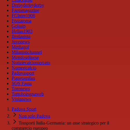
Derbyderbyderby
Fantamagazine
FCInter1908
Forzaroma
Golssip
Hellas1903
Ilmilanista
Juvenews
Mediagol
Milanistichannel
Mondoudinese
Notiziecalciomercato
Numericalcio
Padovasport
Pianetamilan
SOS Fanta
Toronews
Tuttobolognaweb
Violanews
Padova Sport
Non solo Padova
Trasporti Italia-Germania: un asse strategico per il
commercio europeo