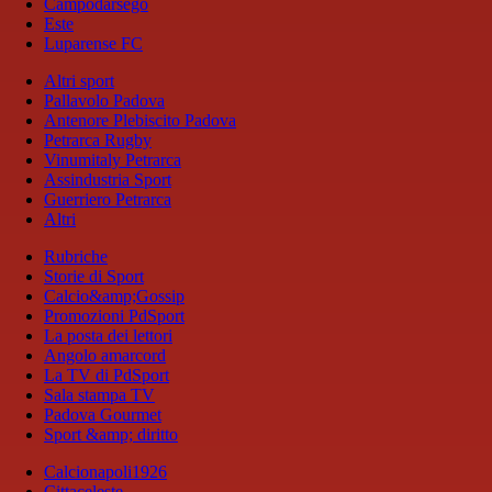
Campodarsego
Este
Luparense FC
Altri sport
Pallavolo Padova
Antenore Plebiscito Padova
Petrarca Rugby
Vinumitaly Petrarca
Assindustria Sport
Guerriero Petrarca
Altri
Rubriche
Storie di Sport
Calcio&amp;Gossip
Promozioni PdSport
La posta dei lettori
Angolo amarcord
La TV di PdSport
Sala stampa TV
Padova Gourmet
Sport &amp; diritto
Calcionapoli1926
Cittaceleste