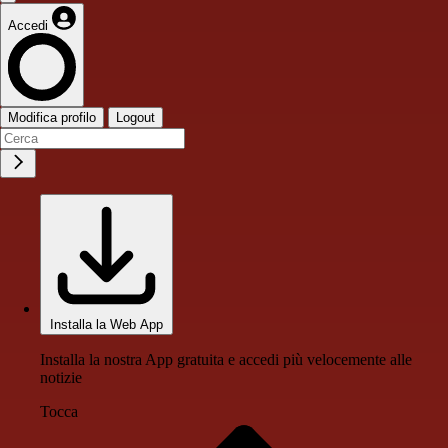
Accedi
Modifica profilo
Logout
Installa la Web App
Installa la nostra App gratuita e accedi più velocemente alle
notizie
Tocca