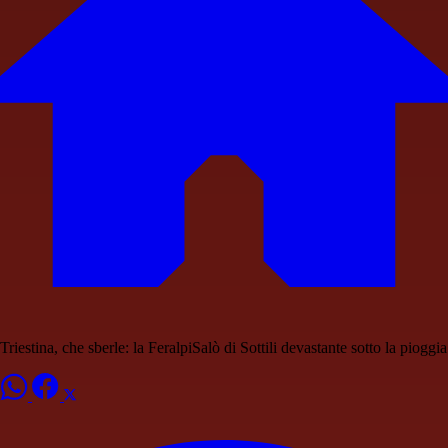
Triestina, che sberle: la FeralpiSalò di Sottili devastante sotto la pioggia