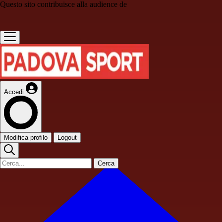
Questo sito contribuisce alla audience de
Accedi
Modifica profilo
Logout
Cerca