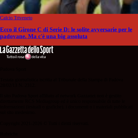
Calcio Triveneto
Ecco il Girone C di Serie D: le solite avversarie per le
padovane. Ma c'è una big assoluta
Padova Sport
Testata giornalistica iscritta al Tribunale della Stampa di Padova
28/02/13 N. 2312.
Il sito Padova Sport affiliato al network Gazzanet non è gestito
direttamente RCS Mediagroup ed è unico responsabile di tutte le
informazioni (testuali o grafiche), i documenti o i materiali pubblicati
sul sito medesimo.
Copyright 2021-2026 © Tutti i diritti riservati.
Rubriche