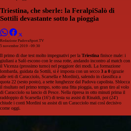
Triestina, che sberle: la FeralpiSalò di
Sottili devastante sotto la pioggia
Redazione PadovaSport.TV
5 novembre 2019 - 09:30
Il primo di due test molto impegnativi per la
Triestina
finisce male: i
giuliani a Salò escono con le ossa rotte, andando incontro al match con
il Vicenza (prossimo turno) nel peggiore dei modi. La formazione
lombarda, guidata da Sottili, si è imposta con un secco
3 a 0
(grazie
alle reti di Caracciolo, Scarsella e Mordini), salendo in classifica a
quota 22 (sesto posto), a sette lunghezze dal Padova capolista. Sblocca
il risultato nel primo tempo, sotto una fitta pioggia, un gran tiro al volo
di Caracciolo su lancio di Pesce. Nella ripresa in otto minuti prima il
raddoppio di Scarsella (16') di testa su assist di Rinaldi, poi (24')
chiude i conti Mordini su assist di un Caracciolo mai così decisivo
come oggi.