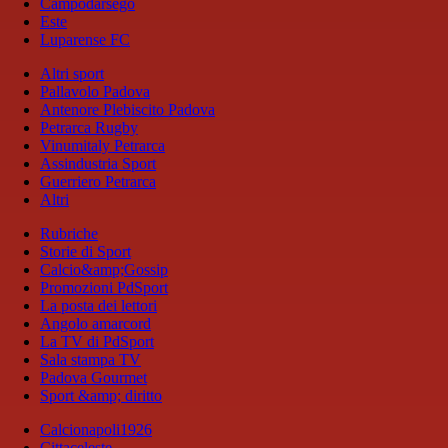
Campodarsego
Este
Luparense FC
Altri sport
Pallavolo Padova
Antenore Plebiscito Padova
Petrarca Rugby
Vinumitaly Petrarca
Assindustria Sport
Guerriero Petrarca
Altri
Rubriche
Storie di Sport
Calcio&amp;Gossip
Promozioni PdSport
La posta dei lettori
Angolo amarcord
La TV di PdSport
Sala stampa TV
Padova Gourmet
Sport &amp; diritto
Calcionapoli1926
Cittaceleste