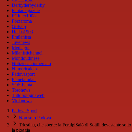
Derbyderbyderby
Fantamagazine
FCInter1908
Forzaroma
Golssip
Hellas1903
Ilmilanista
Juvenews
Mediagol
Milanistichannel
Mondoudinese
Notiziecalciomercato
Numericalcio
Padovasport
Pianetamilan
SOS Fanta
Toronews
Tuttobolognaweb
Violanews
Padova Sport
Non solo Padova
Triestina, che sberle: la FeralpiSalò di Sottili devastante sotto
la pioggia