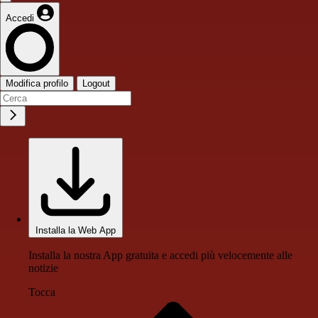
Accedi
Modifica profilo
Logout
Installa la Web App
Installa la nostra App gratuita e accedi più velocemente alle
notizie
Tocca