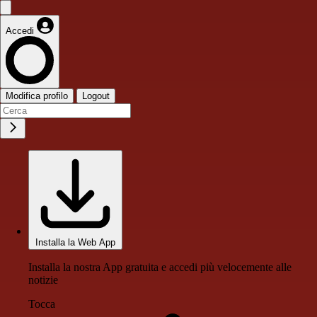
Accedi
Modifica profilo
Logout
Installa la Web App
Installa la nostra App gratuita e accedi più velocemente alle
notizie
Tocca