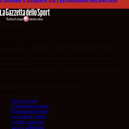
Padova Sport
Testata giornalistica iscritta al Tribunale della Stampa di Padova
28/02/13 N. 2312.
Il sito Padova Sport affiliato al network Gazzanet non è gestito
direttamente RCS Mediagroup ed è unico responsabile di tutte le
informazioni (testuali o grafiche), i documenti o i materiali pubblicati
sul sito medesimo.
Copyright 2021-2026 © Tutti i diritti riservati.
Rubriche
Storie di Sport
Calcio&amp;Gossip
Promozioni PdSport
La posta dei lettori
Angolo amarcord
La TV di PdSport