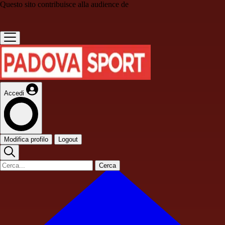
Questo sito contribuisce alla audience de
Accedi
Modifica profilo
Logout
Cerca