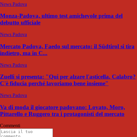
News Padova
Monza-Padova, ultimo test amichevole prima del
debutto ufficiale
News Padova
Mercato Padova, Faedo sul mercato: il Südtirol si tira
indietro, ma in C...
News Padova
Zuelli si presenta: "Qui per alzare l'asticella. Calabro?
C'è fiducia perché lavoriamo bene insieme"
News Padova
Va di moda il giocatore padovano: Lovato, Moro,
Pittarello e Ruggero tra i protagonisti del mercato
Commenti