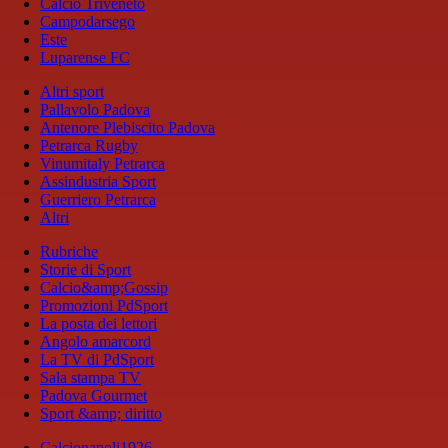
Calcio Triveneto
Campodarsego
Este
Luparense FC
Altri sport
Pallavolo Padova
Antenore Plebiscito Padova
Petrarca Rugby
Vinumitaly Petrarca
Assindustria Sport
Guerriero Petrarca
Altri
Rubriche
Storie di Sport
Calcio&amp;Gossip
Promozioni PdSport
La posta dei lettori
Angolo amarcord
La TV di PdSport
Sala stampa TV
Padova Gourmet
Sport &amp; diritto
Calcionapoli1926