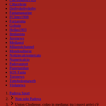
Cittaceleste
Derbyderbyderby
Fantamagazine
FCInter1908
Forzaroma
Golssip
Hellas1903
Ilmilanista
Juvenews
Mediagol
Milanistichannel
Mondoudinese
Notiziecalciomercato
Numericalcio
Padovasport
Pianetamilan
SOS Fanta
Toronews
Tuttobolognaweb
Violanews
Padova Sport
Non solo Padova
Union Clodiense, colpo in mediana: tra i nuovi arrivi c'è