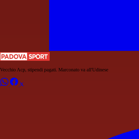
Vecchio Acp, stipendi pagati. Marconato va all'Udinese