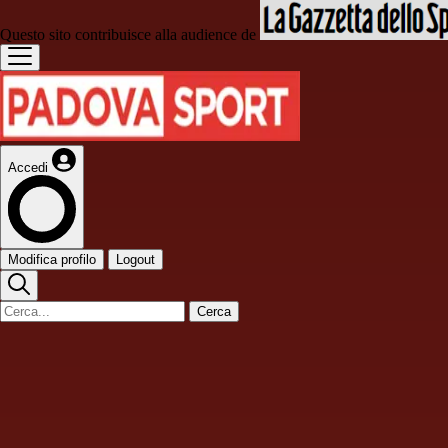
Questo sito contribuisce alla audience de
Accedi
Modifica profilo
Logout
Cerca