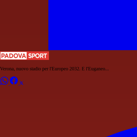
Verona, nuovo stadio per l'Europeo 2032. E l'Euganeo...