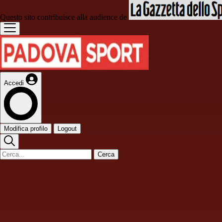
Questo sito contribuisce alla audience de
Accedi
Modifica profilo
Logout
Cerca